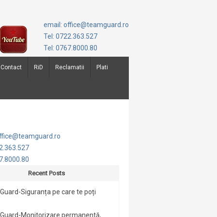
email: office@teamguard.ro
Tel: 0722.363.527
Tel: 0767.8000.80
Contact
RiD
Reclamatii
Plati
office@teamguard.ro
22.363.527
67.8000.80
Recent Posts
uard-Siguranța pe care te poți
Guard-Monitorizare permanentă,