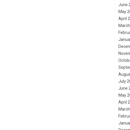
June 
May 2
April 
March
Febru
Janua
Decem
Novem
Octob
Septe
Augus
July 
June 
May 2
April 
March
Febru
Janua