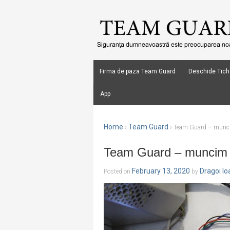
Firma de paza Team Guard
Deschide Tich
App
Home
Team Guard
›
›
Team Guard – munci
Team Guard – muncim 
February 13, 2020
Dragoi I
Posted on
by