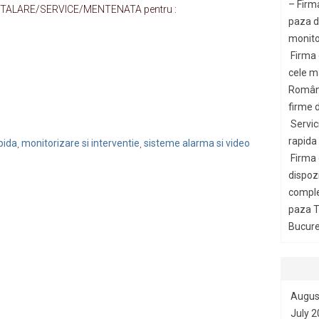
– Firm
NSTALARE/SERVICE/MENTENATA pentru :
paza di
monito
Firma
cele m
Români
firme d
Servic
rapida
pida
monitorizare si interventie
sisteme alarma si video
,
,
Firma
dispozi
comple
paza T
Bucures
Augus
July 