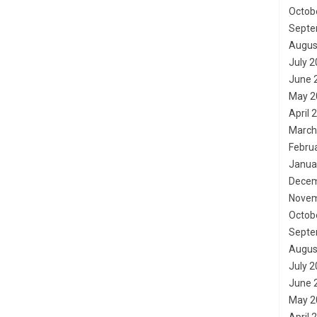
Octob
Septe
Augus
July 
June 
May 2
April 
March
Febru
Janua
Decem
Novem
Octob
Septe
Augus
July 
June 
May 2