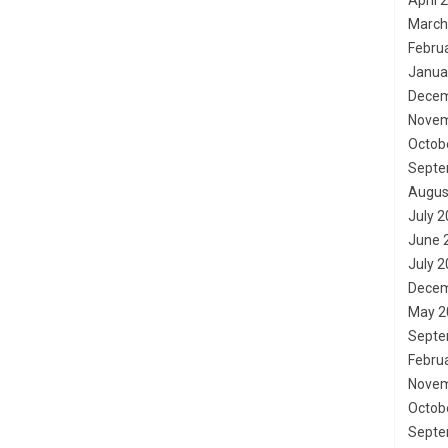
April 
March
Febru
Janua
Decem
Novem
Octob
Septe
Augus
July 
June 
July 
Decem
May 2
Septe
Febru
Novem
Octob
Septe