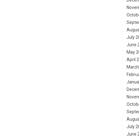
Decem
Novem
Octob
Septe
Augus
July 
June 
May 2
April 
March
Febru
Janua
Decem
Novem
Octob
Septe
Augus
July 
June 