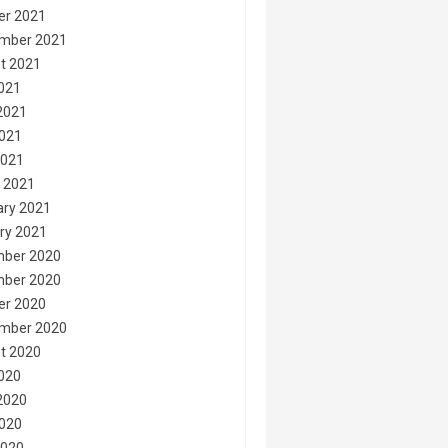
er 2021
mber 2021
t 2021
2021
2021
021
2021
 2021
ary 2021
ry 2021
ber 2020
ber 2020
er 2020
mber 2020
t 2020
2020
2020
020