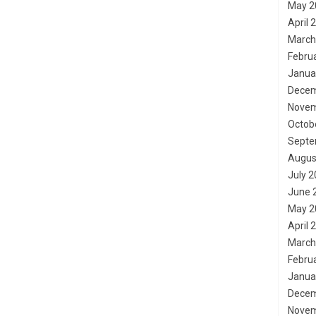
May 2
April 
March
Febru
Janua
Decem
Novem
Octob
Septe
Augus
July 
June 
May 2
April 
March
Febru
Janua
Decem
Novem