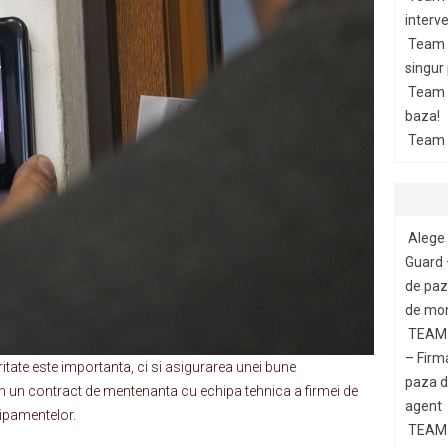
interve
Team 
singur
Team G
baza!
Team 
Alege 
Guard 
de paza
de mon
TEAM 
– Firm
itate este importanta, ci si asigurarea unei bune
paza di
cum un contract de mentenanta cu echipa tehnica a firmei de
agent
hipamentelor.
TEAM 