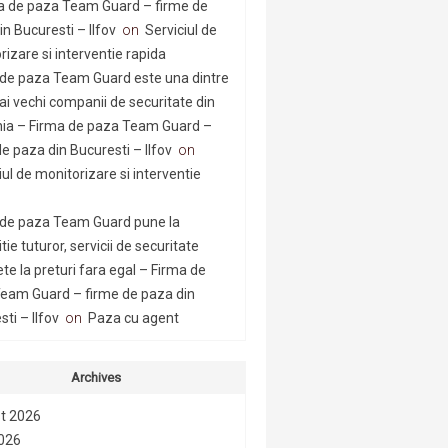
a de paza Team Guard – firme de
n Bucuresti – Ilfov
on
Serviciul de
rizare si interventie rapida
 de paza Team Guard este una dintre
ai vechi companii de securitate din
a – Firma de paza Team Guard –
e paza din Bucuresti – Ilfov
on
iul de monitorizare si interventie
 de paza Team Guard pune la
tie tuturor, servicii de securitate
te la preturi fara egal – Firma de
eam Guard – firme de paza din
ti – Ilfov
on
Paza cu agent
Archives
t 2026
2026