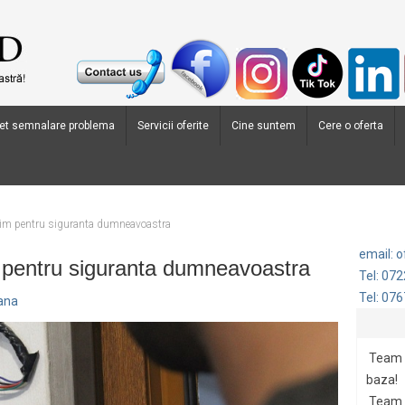
et semnalare problema
Servicii oferite
Cine suntem
Cere o oferta
m pentru siguranta dumneavoastra
email: 
pentru siguranta dumneavoastra
Tel: 07
Tel: 07
oana
Team G
baza!
Team 