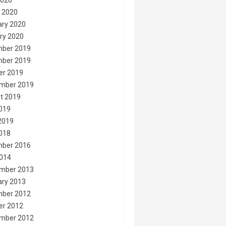
2020
 2020
ary 2020
ry 2020
ber 2019
ber 2019
er 2019
mber 2019
t 2019
2019
2019
2018
ber 2016
014
mber 2013
ary 2013
ber 2012
er 2012
mber 2012