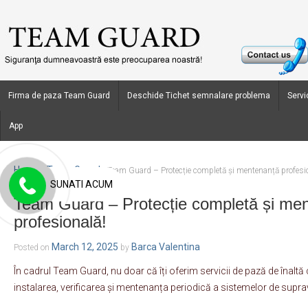
Firma de paza Team Guard
Deschide Tichet semnalare problema
Servic
App
Home
Team Guard
›
›
Team Guard – Protecție completă și mentenanță profesi
SUNATI ACUM
Team Guard – Protecție completă și me
profesională!
March 12, 2025
Barca Valentina
Posted on
by
În cadrul Team Guard, nu doar că îți oferim servicii de pază de înaltă
instalarea, verificarea și mentenanța periodică a sistemelor de supr