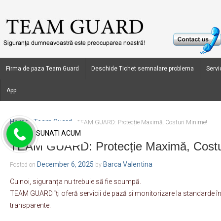
Firma de paza Team Guard
Deschide Tichet semnalare problema
Servic
App
Home
Team Guard
›
›
TEAM GUARD: Protecție Maximă, Costuri Minime!
SUNATI ACUM
TEAM GUARD: Protecție Maximă, Costu
December 6, 2025
Barca Valentina
Posted on
by
Cu noi, siguranța nu trebuie să fie scumpă.
TEAM GUARD îți oferă servicii de pază și monitorizare la standarde înal
transparente.