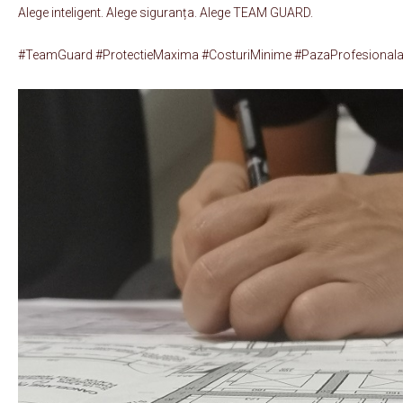
Alege inteligent. Alege siguranța. Alege TEAM GUARD.
#TeamGuard #ProtectieMaxima #CosturiMinime #PazaProfesional