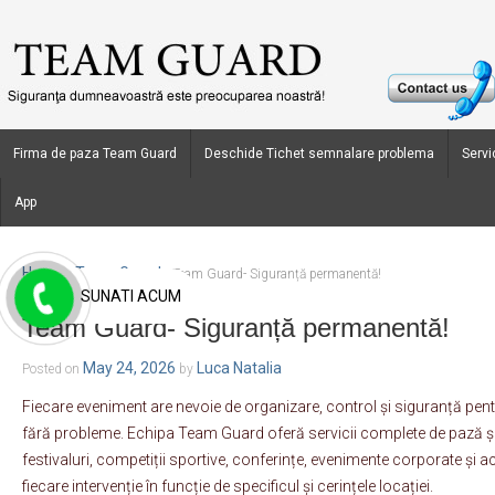
Firma de paza Team Guard
Deschide Tichet semnalare problema
Servic
App
Home
Team Guard
›
›
Team Guard- Siguranță permanentă!
SUNATI ACUM
Team Guard- Siguranță permanentă!
May 24, 2026
Luca Natalia
Posted on
by
Fiecare eveniment are nevoie de organizare, control și siguranță pen
fără probleme. Echipa Team Guard oferă servicii complete de pază și
festivaluri, competiții sportive, conferințe, evenimente corporate și ac
fiecare intervenție în funcție de specificul și cerințele locației.