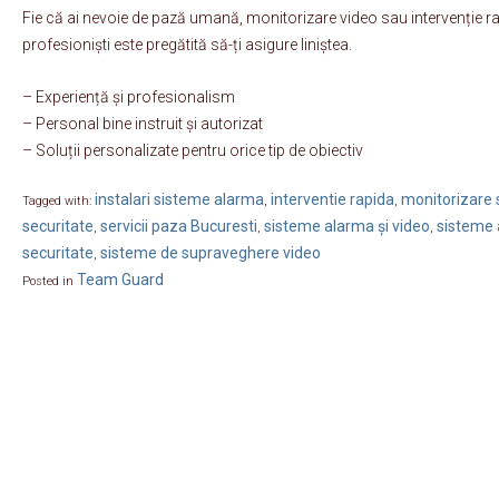
Fie că ai nevoie de pază umană, monitorizare video sau intervenție r
profesioniști este pregătită să-ți asigure liniștea.
– Experiență și profesionalism
– Personal bine instruit și autorizat
– Soluții personalizate pentru orice tip de obiectiv
instalari sisteme alarma
interventie rapida
monitorizare s
Tagged with:
,
,
securitate
servicii paza Bucuresti
sisteme alarma și video
sisteme 
,
,
,
securitate
sisteme de supraveghere video
,
Team Guard
Posted in