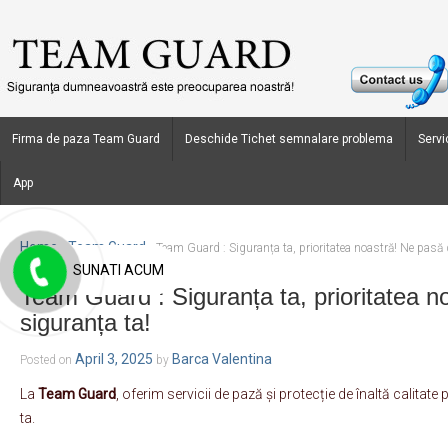
Firma de paza Team Guard
Deschide Tichet semnalare problema
Servic
App
Home
Team Guard
›
›
Team Guard : Siguranța ta, prioritatea noastră! Ne pasă 
SUNATI ACUM
Team Guard : Siguranța ta, prioritatea n
siguranța ta!
April 3, 2025
Barca Valentina
Posted on
by
La
Team Guard
, oferim servicii de pază și protecție de înaltă calitate
ta.