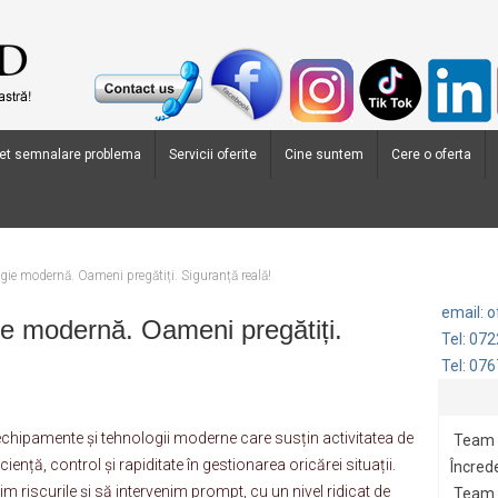
et semnalare problema
Servicii oferite
Cine suntem
Cere o oferta
ie modernă. Oameni pregătiți. Siguranță reală!
email: 
e modernă. Oameni pregătiți.
Tel: 07
Tel: 07
hipamente și tehnologii moderne care susțin activitatea de
Team 
ciență, control și rapiditate în gestionarea oricărei situații.
Încrede
 riscurile și să intervenim prompt, cu un nivel ridicat de
Team G