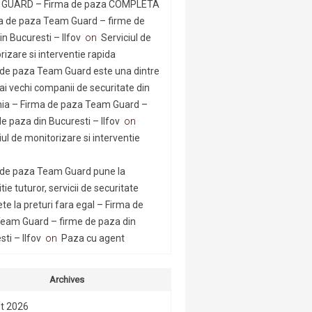
GUARD – Firma de paza COMPLETA
a de paza Team Guard – firme de
n Bucuresti – Ilfov
on
Serviciul de
rizare si interventie rapida
 de paza Team Guard este una dintre
ai vechi companii de securitate din
a – Firma de paza Team Guard –
e paza din Bucuresti – Ilfov
on
iul de monitorizare si interventie
 de paza Team Guard pune la
tie tuturor, servicii de securitate
te la preturi fara egal – Firma de
eam Guard – firme de paza din
ti – Ilfov
on
Paza cu agent
Archives
t 2026