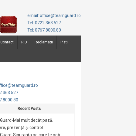
email: office@teamguard.ro
Tel: 0722.363.527
Tel: 0767.8000.80
Contact
RiD
Reclamatii
Plati
office@teamguard.ro
22.363.527
67.8000.80
Recent Posts
Guard-Mai mult decât pază.
re, prezență și control.
uard-Siguranța pe care te poți