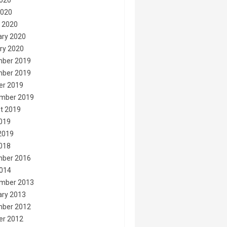
020
2020
 2020
ary 2020
ry 2020
ber 2019
ber 2019
er 2019
mber 2019
t 2019
2019
2019
2018
ber 2016
014
mber 2013
ary 2013
ber 2012
er 2012