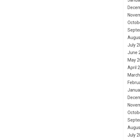
Janua
Decem
Novem
Octob
Septe
Augus
July 
June 
May 2
April 
March
Febru
Janua
Decem
Novem
Octob
Septe
Augus
July 