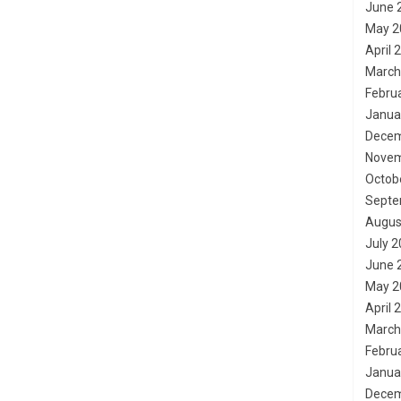
June 
May 2
April 
March
Febru
Janua
Decem
Novem
Octob
Septe
Augus
July 
June 
May 2
April 
March
Febru
Janua
Decem