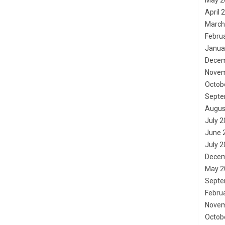
May 2
April 
March
Febru
Janua
Decem
Novem
Octob
Septe
Augus
July 
June 
July 
Decem
May 2
Septe
Febru
Novem
Octob