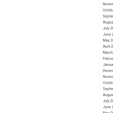
Novem
Octob
Septe
Augus
July 
June 
May 2
April 
March
Febru
Janua
Decem
Novem
Octob
Septe
Augus
July 
June 