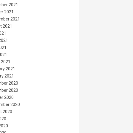
ber 2021
er 2021
mber 2021
t 2021
2021
2021
021
2021
 2021
ary 2021
ry 2021
ber 2020
ber 2020
er 2020
mber 2020
t 2020
2020
2020