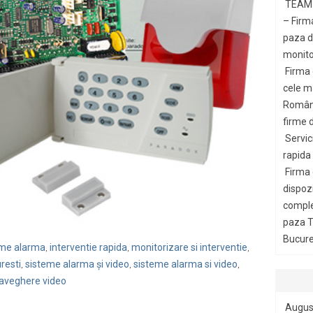
TEAM 
– Firm
paza di
monito
Firma
cele m
Români
firme d
Servic
rapida
Firma
dispozi
comple
paza T
Bucures
teme alarma
interventie rapida
monitorizare si interventie
,
,
,
resti
sisteme alarma și video
sisteme alarma si video
,
,
,
aveghere video
Augus