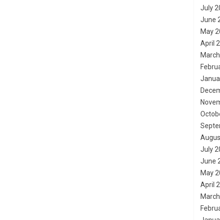
July 
June 
May 2
April 
March
Febru
Janua
Decem
Novem
Octob
Septe
Augus
July 
June 
May 2
April 
March
Febru