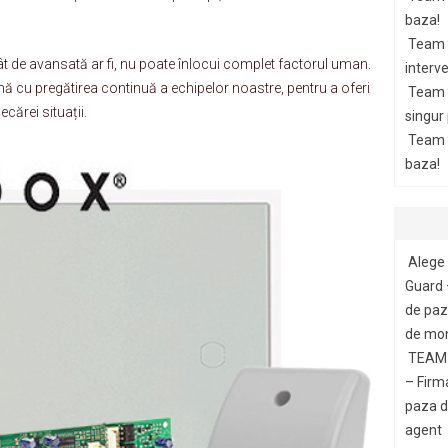
baza!
Team 
cât de avansată ar fi, nu poate înlocui complet factorul uman.
interve
cu pregătirea continuă a echipelor noastre, pentru a oferi
Team 
ecărei situații.
singur
Team G
baza!
Alege 
Guard 
de paza
de mon
TEAM 
– Firm
paza di
agent