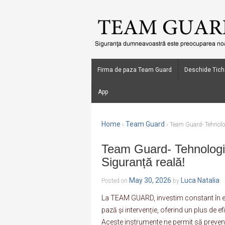
Firma de paza Team Guard
Deschide Tich
App
Home
Team Guard
›
›
Team Guard- Tehnolog
Team Guard- Tehnologi
Siguranță reală!
May 30, 2026
Luca Natalia
Posted on
by
La TEAM GUARD, investim constant în ec
pază și intervenție, oferind un plus de efi
Aceste instrumente ne permit să prevenim