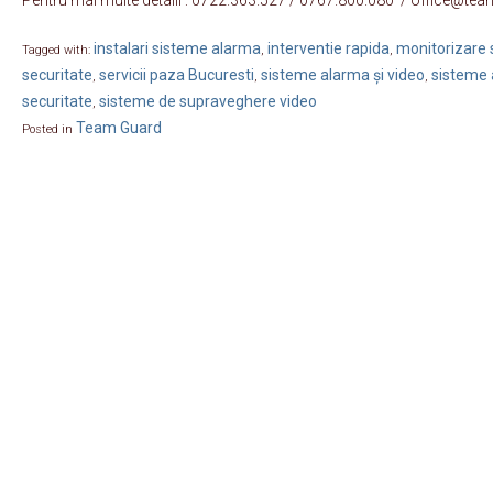
instalari sisteme alarma
interventie rapida
monitorizare s
Tagged with:
,
,
securitate
servicii paza Bucuresti
sisteme alarma și video
sisteme 
,
,
,
securitate
sisteme de supraveghere video
,
Team Guard
Posted in