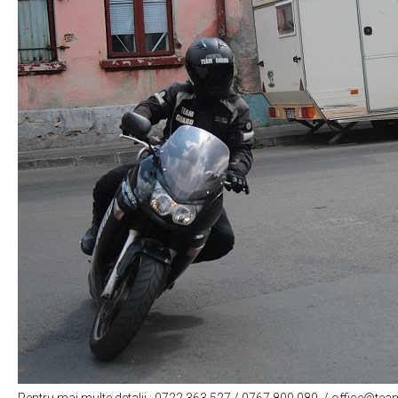
Pentru mai multe detalii : 0722.363.527 / 0767.800.080 / office@te