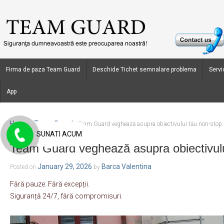
Firma de paza Team Guard
Deschide Tichet semnalare problema
Servic
App
Home
Team Guard
›
›
Team Guard veghează asupra obiectivului tău non-stop.
SUNATI ACUM
Team Guard veghează asupra obiectivulu
January 29, 2026
Barca Valentina
Posted on
by
Fără pauze. Fără excepții.
Siguranță 24/7, fără compromisuri.