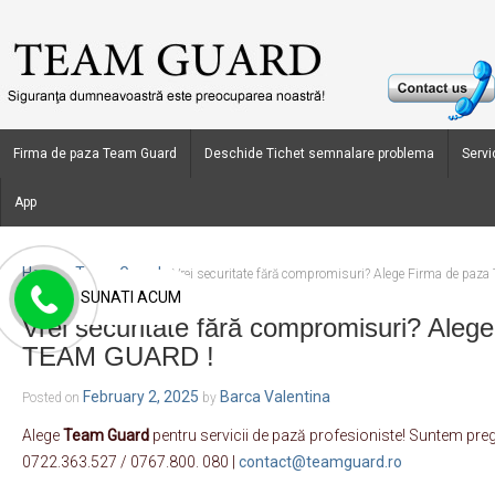
Firma de paza Team Guard
Deschide Tichet semnalare problema
Servic
App
Home
Team Guard
›
›
Vrei securitate fără compromisuri? Alege Firma de pa
SUNATI ACUM
Vrei securitate fără compromisuri? Aleg
TEAM GUARD !
February 2, 2025
Barca Valentina
Posted on
by
Alege
Team Guard
pentru servicii de pază profesioniste! Suntem pregă
0722.363.527 / 0767.800. 080 |
contact@teamguard.ro