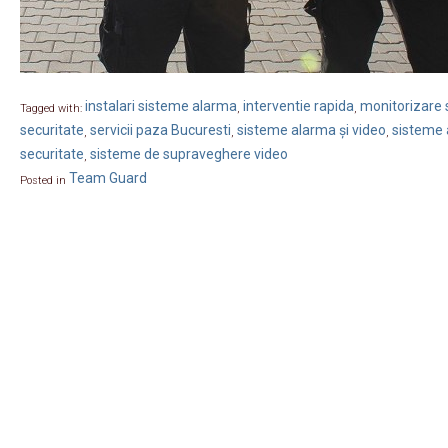
instalari sisteme alarma
interventie rapida
monitorizare s
Tagged with:
,
,
securitate
servicii paza Bucuresti
sisteme alarma și video
sisteme 
,
,
,
securitate
sisteme de supraveghere video
,
Team Guard
Posted in