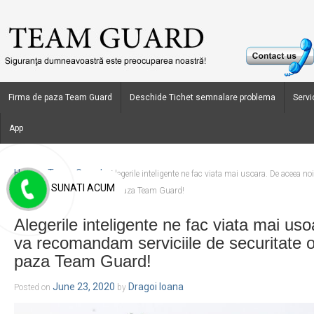
Firma de paza Team Guard
Deschide Tichet semnalare problema
Servic
App
Home
Team Guard
›
›
Alegerile inteligente ne fac viata mai usoara. De aceea n
SUNATI ACUM
securitate oferite de firma de paza Team Guard!
Alegerile inteligente ne fac viata mai us
va recomandam serviciile de securitate o
paza Team Guard!
June 23, 2020
Dragoi Ioana
Posted on
by