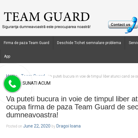
Firma de paza Team Guard
Deschide Tichet semnalare problema
Servic
App
Home
Team Guard
›
›
Va puteti bucura in voie de timpul liber atunci cand se
SUNATI ACUM
securitatea dumneavoastra!
Va puteti bucura in voie de timpul liber a
ocupa firma de paza Team Guard de sec
dumneavoastra!
June 22, 2020
Dragoi Ioana
Posted on
by