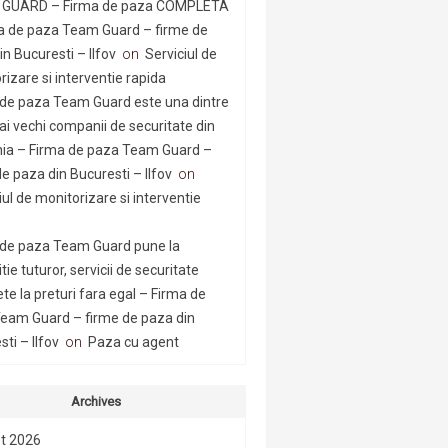
GUARD – Firma de paza COMPLETA
a de paza Team Guard – firme de
n Bucuresti – Ilfov
on
Serviciul de
rizare si interventie rapida
 de paza Team Guard este una dintre
ai vechi companii de securitate din
a – Firma de paza Team Guard –
e paza din Bucuresti – Ilfov
on
iul de monitorizare si interventie
 de paza Team Guard pune la
tie tuturor, servicii de securitate
te la preturi fara egal – Firma de
eam Guard – firme de paza din
ti – Ilfov
on
Paza cu agent
Archives
t 2026