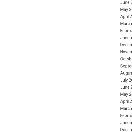
June 
May 2
April 
March
Febru
Janua
Decem
Novem
Octob
Septe
Augus
July 
June 
May 2
April 
March
Febru
Janua
Decem