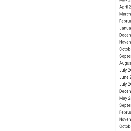
May 2
April 
March
Febru
Janua
Decem
Novem
Octob
Septe
Augus
July 
June 
July 
Decem
May 2
Septe
Febru
Novem
Octob