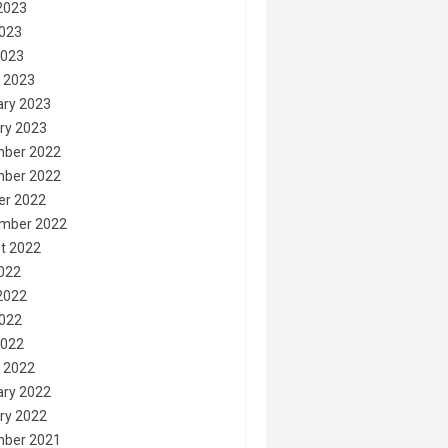
2023
023
2023
 2023
ary 2023
ry 2023
ber 2022
ber 2022
er 2022
mber 2022
t 2022
2022
2022
022
2022
 2022
ary 2022
ry 2022
ber 2021