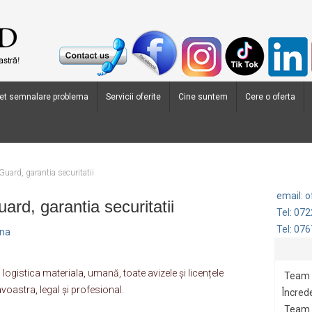
et semnalare problema
Servicii oferite
Cine suntem
Cere o oferta
uard, garantia securitatii
email: 
rd, garantia securitatii
Tel: 07
Tel: 07
ana
ogistica materiala, umană, toate avizele și licențele
Team 
oastra, legal și profesional.
Încrede
Team G