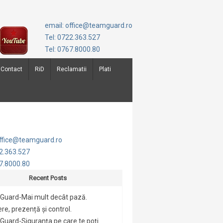
email: office@teamguard.ro
Tel: 0722.363.527
Tel: 0767.8000.80
Contact
RiD
Reclamatii
Plati
office@teamguard.ro
22.363.527
67.8000.80
Recent Posts
Guard-Mai mult decât pază.
re, prezență și control.
uard-Siguranța pe care te poți