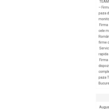
TEAM 
– Firm
paza di
monito
Firma
cele m
Români
firme d
Servic
rapida
Firma
dispozi
comple
paza T
Bucures
Augus