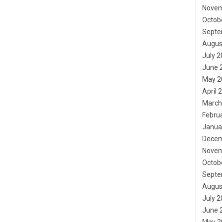
Novem
Octob
Septe
Augus
July 
June 
May 2
April 
March
Febru
Janua
Decem
Novem
Octob
Septe
Augus
July 
June 