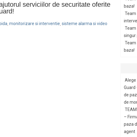
ajutorul serviciilor de securitate oferite
baza!
uard!
Team 
interve
pida
monitorizare si interventie
sisteme alarma si video
,
,
Team 
singur
Team G
baza!
Alege 
Guard 
de paza
de mon
TEAM 
– Firm
paza di
agent