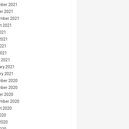
ber 2021
er 2021
mber 2021
t 2021
2021
2021
021
2021
 2021
ary 2021
ry 2021
ber 2020
ber 2020
er 2020
mber 2020
t 2020
2020
2020