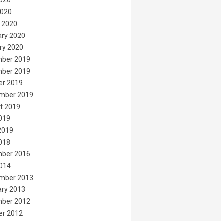
020
2020
 2020
ary 2020
ry 2020
ber 2019
ber 2019
er 2019
mber 2019
t 2019
2019
2019
2018
ber 2016
014
mber 2013
ary 2013
ber 2012
er 2012