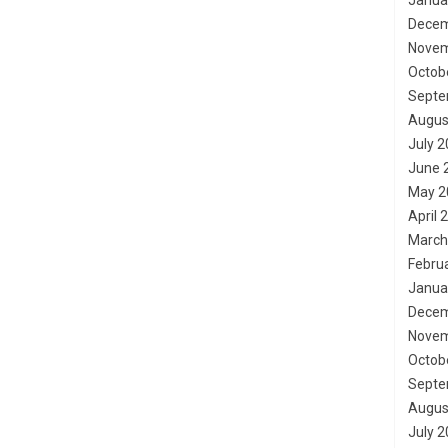
Janua
Decem
Novem
Octob
Septe
Augus
July 
June 
May 2
April 
March
Febru
Janua
Decem
Novem
Octob
Septe
Augus
July 