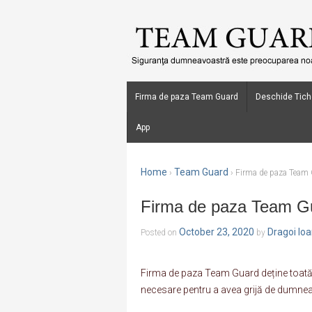
Firma de paza Team Guard
Deschide Tich
App
Home
Team Guard
›
›
Firma de paza Team G
Firma de paza Team Gua
October 23, 2020
Dragoi Io
Posted on
by
Firma de paza Team Guard deține toată l
necesare pentru a avea grijă de dumneav