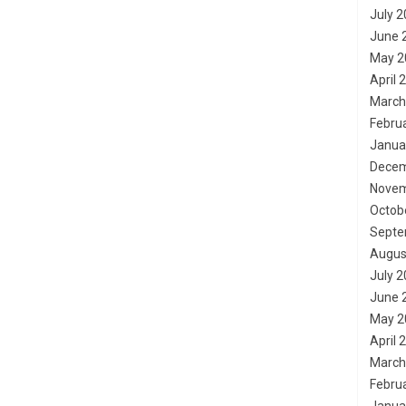
July 
June 
May 2
April 
March
Febru
Janua
Decem
Novem
Octob
Septe
Augus
July 
June 
May 2
April 
March
Febru