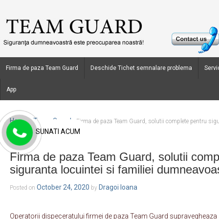
Firma de paza Team Guard
Deschide Tichet semnalare problema
Servic
App
Home
Team Guard
›
›
Firma de paza Team Guard, solutii complete pentru sigura
SUNATI ACUM
dumneavoastra.
Firma de paza Team Guard, solutii comp
siguranta locuintei si familiei dumneavoa
October 24, 2020
Dragoi Ioana
Posted on
by
Operatorii dispeceratului firmei de paza Team Guard supravegheaza s