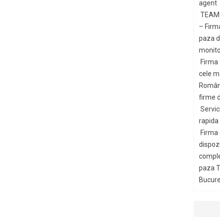
agent
TEAM 
– Firm
paza di
monito
Firma
cele m
Români
firme d
Servic
rapida
Firma
dispozi
comple
paza T
Bucures