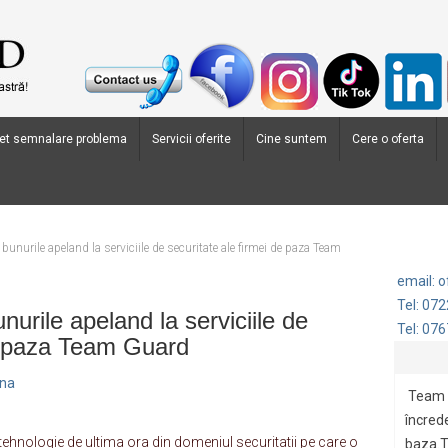
et semnalare problema
Servicii oferite
Cine suntem
Cere o oferta
i bunurile apeland la serviciile de securitate ale firmei de paza Team
email: 
Tel: 07
unurile apeland la serviciile de
Tel: 07
de paza Team Guard
ana
Team 
încrede
hnologie de ultima ora din domeniul securitatii pe care o
baza.