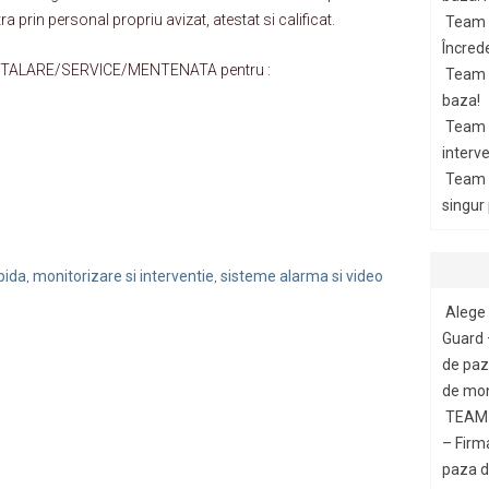
rin personal propriu avizat, atestat si calificat.
Team 
Încrede
NSTALARE/SERVICE/MENTENATA pentru :
Team G
baza!
Team 
interve
Team 
singur
pida
monitorizare si interventie
sisteme alarma si video
,
,
Alege 
Guard 
de paza
de mon
TEAM 
– Firm
paza di