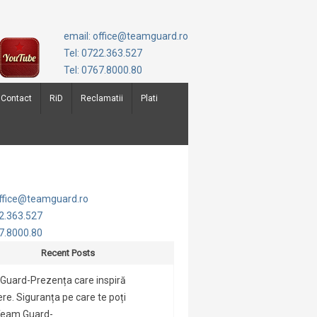
email: office@teamguard.ro
Tel: 0722.363.527
Tel: 0767.8000.80
Contact
RiD
Reclamatii
Plati
office@teamguard.ro
22.363.527
67.8000.80
Recent Posts
Guard-Prezența care inspiră
re. Siguranța pe care te poți
Team Guard-