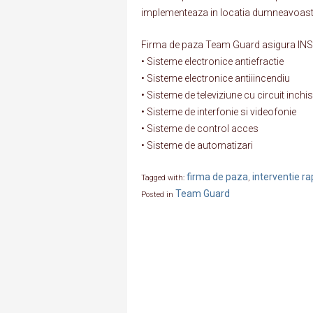
implementeaza in locatia dumneavoastra p
Firma de paza Team Guard asigura I
• Sisteme electronice antiefractie
• Sisteme electronice antiiincendiu
• Sisteme de televiziune cu circuit inchis
• Sisteme de interfonie si videofonie
• Sisteme de control acces
• Sisteme de automatizari
firma de paza
interventie ra
Tagged with:
,
Team Guard
Posted in