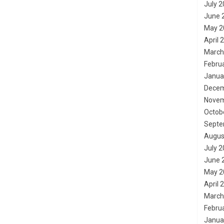
July 
June 
May 2
April 
March
Febru
Janua
Decem
Novem
Octob
Septe
Augus
July 
June 
May 2
April 
March
Febru
Janua