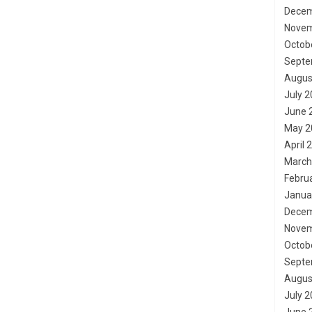
Decem
Novem
Octob
Septe
Augus
July 
June 
May 2
April 
March
Febru
Janua
Decem
Novem
Octob
Septe
Augus
July 