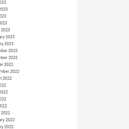
2023
2023
023
2023
 2023
ary 2023
ry 2023
ber 2022
ber 2022
er 2022
mber 2022
t 2022
2022
2022
022
2022
 2022
ary 2022
ry 2022