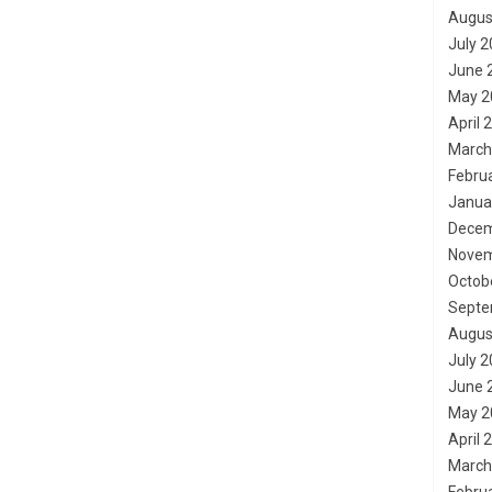
Augus
July 
June 
May 2
April 
March
Febru
Janua
Decem
Novem
Octob
Septe
Augus
July 
June 
May 2
April 
March