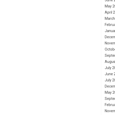
June 
May 2
April 
March
Febru
Janua
Decem
Novem
Octob
Septe
Augus
July 
June 
July 
Decem
May 2
Septe
Febru
Novem