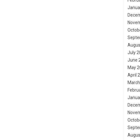
Febru
Janua
Decem
Novem
Octob
Septe
Augus
July 
June 
May 2
April 
March
Febru
Janua
Decem
Novem
Octob
Septe
Augus