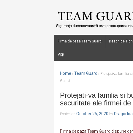
Firma de paza Team Guard
Deschide Tich
App
Home
Team Guard
›
›
Protejati-va familia s
Guard
Protejati-va familia si b
securitate ale firmei 
October 25, 2020
Dragoi Io
Posted on
by
Firma de paza Team Guard dispune de te