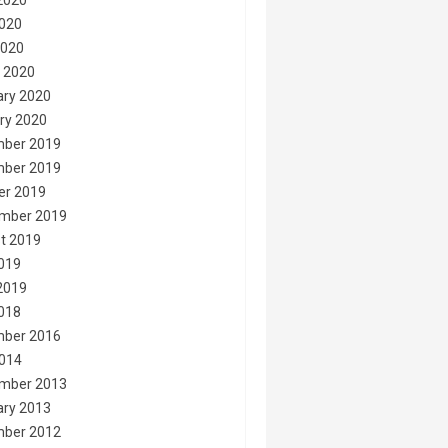
2020
020
2020
 2020
ary 2020
ry 2020
ber 2019
ber 2019
er 2019
mber 2019
t 2019
2019
2019
2018
ber 2016
014
mber 2013
ary 2013
ber 2012