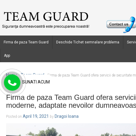
Firma de paza Team Guard
Deschide Tichet semnalare problema
Servic
App
Home
Team Guard
›
›
Firma de paza Team Guard ofera servicii de securitate m
SUNATI ACUM
dumneavoastra
Firma de paza Team Guard ofera servicii
moderne, adaptate nevoilor dumneavoas
April 19, 2021
Dragoi Ioana
Posted on
by