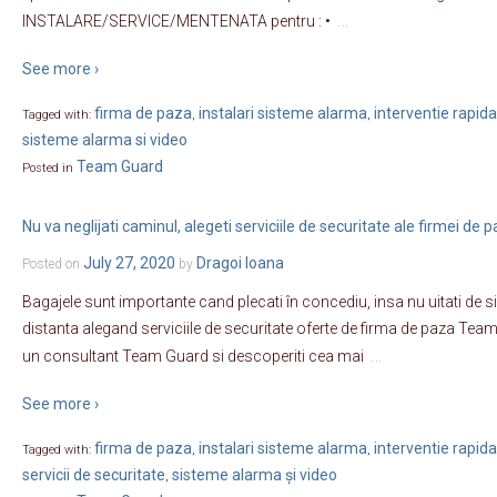
…
INSTALARE/SERVICE/MENTENATA pentru : •
See more ›
firma de paza
instalari sisteme alarma
interventie rapida
Tagged with:
,
,
sisteme alarma si video
Team Guard
Posted in
Nu va neglijati caminul, alegeti serviciile de securitate ale firmei d
July 27, 2020
Dragoi Ioana
Posted on
by
Bagajele sunt importante cand plecati în concediu, insa nu uitati de sig
distanta alegand serviciile de securitate oferte de firma de paza Team G
…
un consultant Team Guard si descoperiti cea mai
See more ›
firma de paza
instalari sisteme alarma
interventie rapida
Tagged with:
,
,
servicii de securitate
sisteme alarma și video
,