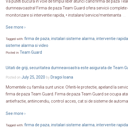
Va puteti bucura in voie de timpul liber atunci cand firma de paza Tea
dumneavoastra! Firma de paza Team Guard ofera servicii complete d
…
monitorizare si interventie rapida, • instalare/service/mentenanta
See more ›
firma de paza
instalari sisteme alarma
interventie rapida
Tagged with:
,
,
sisteme alarma si video
Team Guard
Posted in
Uitati de griji, securitatea dumneavoastra este asigurata de Team G
July 25, 2020
Dragoi Ioana
Posted on
by
Momentele cu familia sunt unice. Oferiti-le protectie, apeland la servici
firma de paza Team Guard. Firma de paza Team Guard se ocupa atat
antiefractie, antiincendiu, control acces, cat si de sisteme de automat
See more ›
firma de paza
instalari sisteme alarma
interventie rapida
Tagged with:
,
,