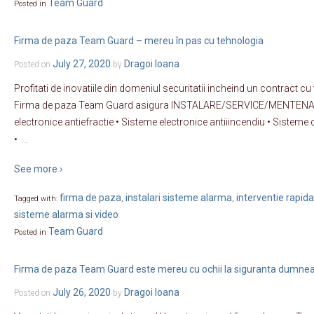
Team Guard
Posted in
Firma de paza Team Guard – mereu în pas cu tehnologia
July 27, 2020
Dragoi Ioana
Posted on
by
Profitati de inovatiile din domeniul securitatii incheind un contract 
Firma de paza Team Guard asigura INSTALARE/SERVICE/MENTENATA
electronice antiefractie • Sisteme electronice antiiincendiu • Sisteme d
…
•
See more ›
firma de paza
instalari sisteme alarma
interventie rapida
Tagged with:
,
,
sisteme alarma si video
Team Guard
Posted in
Firma de paza Team Guard este mereu cu ochii la siguranta dumne
July 26, 2020
Dragoi Ioana
Posted on
by