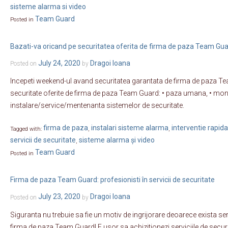
sisteme alarma si video
Team Guard
Posted in
Bazati-va oricand pe securitatea oferita de firma de paza Team Gua
July 24, 2020
Dragoi Ioana
Posted on
by
Incepeti weekend-ul avand securitatea garantata de firma de paza Tea
securitate oferite de firma de paza Team Guard: • paza umana, • monito
instalare/service/mentenanta sistemelor de securitate.
firma de paza
instalari sisteme alarma
interventie rapida
Tagged with:
,
,
servicii de securitate
sisteme alarma și video
,
Team Guard
Posted in
Firma de paza Team Guard: profesionisti în servicii de securitate
July 23, 2020
Dragoi Ioana
Posted on
by
Siguranta nu trebuie sa fie un motiv de ingrijorare deoarece exista serv
firma de paza Team Guard! E usor sa achizitionezi serviciile de securi