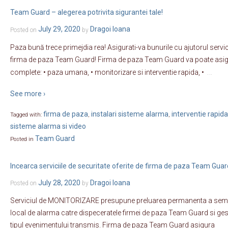
Team Guard – alegerea potrivita sigurantei tale!
July 29, 2020
Dragoi Ioana
Posted on
by
Paza bună trece primejdia rea! Asigurati-va bunurile cu ajutorul servici
firma de paza Team Guard! Firma de paza Team Guard va poate asigur
…
complete: • paza umana, • monitorizare si interventie rapida, •
See more ›
firma de paza
instalari sisteme alarma
interventie rapida
Tagged with:
,
,
sisteme alarma si video
Team Guard
Posted in
Incearca serviciile de securitate oferite de firma de paza Team Guar
July 28, 2020
Dragoi Ioana
Posted on
by
Serviciul de MONITORIZARE presupune preluarea permanenta a semn
local de alarma catre dispeceratele firmei de paza Team Guard si ges
tipul evenimentului transmis. Firma de paza Team Guard asigura