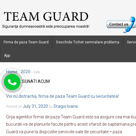
Firma de paza Team Guard
Deschide Tichet semnalare problema
Servic
App
Home
2020
›
›
July
SUNATI ACUM
Monthly Archives:
July 2020
Voi cu distractia, firma de paza Team Guard cu securitatea!
July 31, 2020
Dragoi Ioana
Posted on
by
Grija agentilor firmei de paza Team Guard este sa asigure cea mai 
bucurati-va de planurile facute pentru acest sfarsit de saptamana p
…
Guard va pune la dispozitie serviciile sale de securitate: • paza