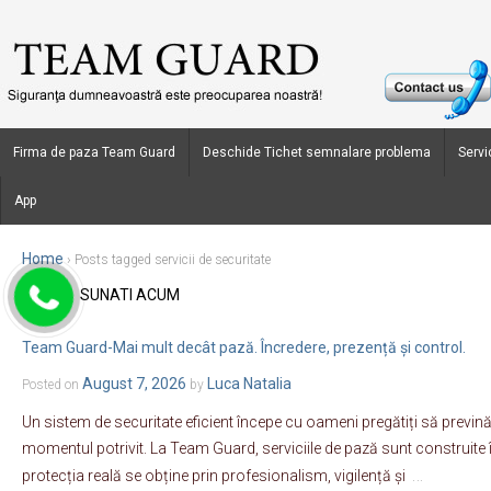
Firma de paza Team Guard
Deschide Tichet semnalare problema
Servic
App
Home
›
Posts tagged servicii de securitate
SUNATI ACUM
Blog Archives
Team Guard-Mai mult decât pază. Încredere, prezență și control.
August 7, 2026
Luca Natalia
Posted on
by
Un sistem de securitate eficient începe cu oameni pregătiți să prevină
momentul potrivit. La Team Guard, serviciile de pază sunt construite î
…
protecția reală se obține prin profesionalism, vigilență și