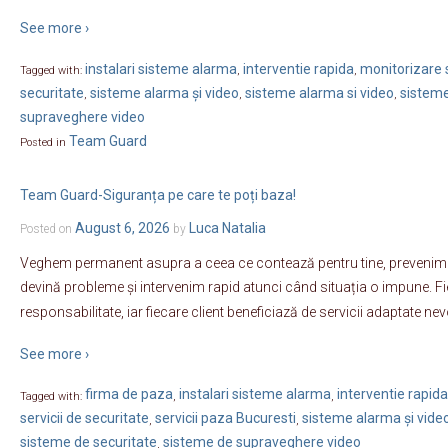
See more ›
instalari sisteme alarma
interventie rapida
monitorizare s
Tagged with:
,
,
securitate
sisteme alarma și video
sisteme alarma si video
sisteme
,
,
,
supraveghere video
Team Guard
Posted in
Team Guard-Siguranța pe care te poți baza!
August 6, 2026
Luca Natalia
Posted on
by
Veghem permanent asupra a ceea ce contează pentru tine, prevenim r
devină probleme și intervenim rapid atunci când situația o impune. Fie
responsabilitate, iar fiecare client beneficiază de servicii adaptate nev
See more ›
firma de paza
instalari sisteme alarma
interventie rapida
Tagged with:
,
,
servicii de securitate
servicii paza Bucuresti
sisteme alarma și vide
,
,
sisteme de securitate
sisteme de supraveghere video
,