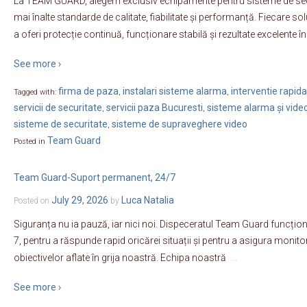
La TEAM GUARD, alegem exclusiv echipamente pentru sisteme de secu
mai înalte standarde de calitate, fiabilitate și performanță. Fiecare sol
a oferi protecție continuă, funcționare stabilă și rezultate excelente în
See more ›
firma de paza
instalari sisteme alarma
interventie rapida
Tagged with:
,
,
servicii de securitate
servicii paza Bucuresti
sisteme alarma și vide
,
,
sisteme de securitate
sisteme de supraveghere video
,
Team Guard
Posted in
Team Guard-Suport permanent, 24/7
July 29, 2026
Luca Natalia
Posted on
by
Siguranța nu ia pauză, iar nici noi. Dispeceratul Team Guard funcțione
7, pentru a răspunde rapid oricărei situații și pentru a asigura moni
…
obiectivelor aflate în grija noastră. Echipa noastră
See more ›