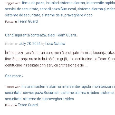
firma de paza
instalari sisteme alarma
interventie rapida
Tagged with:
,
,
servicii de securitate
servicii paza Bucuresti
sisteme alarma și vide
,
,
sisteme de securitate
sisteme de supraveghere video
,
Team Guard
Posted in
Când siguranța contează, alegi Team Guard.
July 28, 2026
Luca Natalia
Posted on
by
În fiecare zi, există lucruri care merită protejate: familia, locuința, a
tine. Siguranța nu ar trebui să fie o grijă, ci o certitudine. La Team
…
certitudine în realitate prin servicii profesionale de
See more ›
instalari sisteme alarma
interventie rapida
monitorizare s
Tagged with:
,
,
securitate
servicii paza Bucuresti
sisteme alarma și video
sisteme 
,
,
,
securitate
sisteme de supraveghere video
,
Team Guard
Posted in