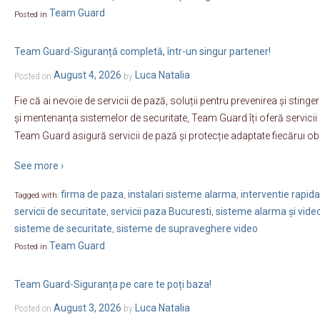
Team Guard
Posted in
Team Guard-Siguranță completă, într-un singur partener!
August 4, 2026
Luca Natalia
Posted on
by
Fie că ai nevoie de servicii de pază, soluții pentru prevenirea și sting
și mentenanța sistemelor de securitate, Team Guard îți oferă servicii
Team Guard asigură servicii de pază și protecție adaptate fiecărui obi
See more ›
firma de paza
instalari sisteme alarma
interventie rapida
Tagged with:
,
,
servicii de securitate
servicii paza Bucuresti
sisteme alarma și vide
,
,
sisteme de securitate
sisteme de supraveghere video
,
Team Guard
Posted in
Team Guard-Siguranța pe care te poți baza!
August 3, 2026
Luca Natalia
Posted on
by