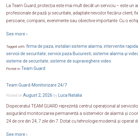
La Team Guard, protecția este mai mult decât un serviciu – este un a
profesionale de pază și securitate, adaptate nevoilor fiecărui client, f
persoane, companii, evenimente sau obiective importante. Cu o echi
See more ›
firma de paza
instalari sisteme alarma
interventie rapida
Tagged with:
,
,
servicii de securitate
servicii paza Bucuresti
sisteme alarma și vide
,
,
sisteme de securitate
sisteme de supraveghere video
,
Team Guard
Posted in
Team Guard-Monitorizare 24/7
August 2, 2026
Luca Natalia
Posted on
by
Dispeceratul TEAM GUARD reprezintă centrul operațional al serviciilo
asigurând monitorizarea permanentă a sistemelor de alarmă și coordo
24 de ore din 24, 7 zile din 7. Dotat cu tehnologie modernă și operat 
See more ›