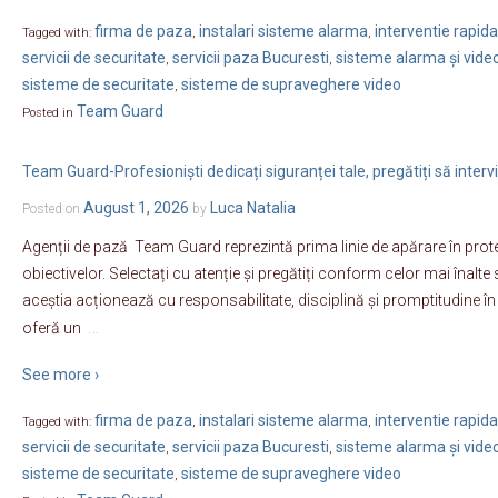
firma de paza
instalari sisteme alarma
interventie rapida
Tagged with:
,
,
servicii de securitate
servicii paza Bucuresti
sisteme alarma și vide
,
,
sisteme de securitate
sisteme de supraveghere video
,
Team Guard
Posted in
Team Guard-Profesioniști dedicați siguranței tale, pregătiți să inter
August 1, 2026
Luca Natalia
Posted on
by
Agenții de pază Team Guard reprezintă prima linie de apărare în prote
obiectivelor. Selectați cu atenție și pregătiți conform celor mai înalt
aceștia acționează cu responsabilitate, disciplină și promptitudine în 
…
oferă un
See more ›
firma de paza
instalari sisteme alarma
interventie rapida
Tagged with:
,
,
servicii de securitate
servicii paza Bucuresti
sisteme alarma și vide
,
,
sisteme de securitate
sisteme de supraveghere video
,