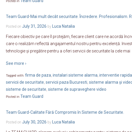
Team Guard
Posted in
Team Guard-Mai mult decât securitate. Încredere. Profesionalism. R
July 31, 2026
Luca Natalia
Posted on
by
Fiecare obiectiv pe care îl protejăm, fiecare client care ne acordă încr
care o realizăm reflectă angajamentul nostru pentru excelență. Inve
tehnologie și pregătire pentru a oferi servicii de securitate la cele mai
See more ›
firma de paza
instalari sisteme alarma
interventie rapida
Tagged with:
,
,
servicii de securitate
servicii paza Bucuresti
sisteme alarma și vide
,
,
sisteme de securitate
sisteme de supraveghere video
,
Team Guard
Posted in
Team Guard-Calitate Fără Compromis în Sisteme de Securitate.
July 30, 2026
Luca Natalia
Posted on
by