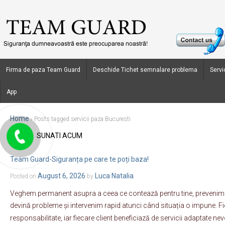
Firma de paza Team Guard
Deschide Tichet semnalare problema
Servic
App
Home
›
Posts tagged servicii paza Bucuresti
SUNATI ACUM
Blog Archives
Team Guard-Siguranța pe care te poți baza!
August 6, 2026
Luca Natalia
Posted on
by
Veghem permanent asupra a ceea ce contează pentru tine, prevenim r
devină probleme și intervenim rapid atunci când situația o impune. Fie
responsabilitate, iar fiecare client beneficiază de servicii adaptate nev