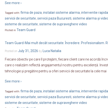
See more ›
firma de paza
instalari sisteme alarma
interventie rapida
Tagged with:
,
,
servicii de securitate
servicii paza Bucuresti
sisteme alarma și vide
,
,
sisteme de securitate
sisteme de supraveghere video
,
Team Guard
Posted in
Team Guard-Mai mult decât securitate. Încredere. Profesionalism. R
July 31, 2026
Luca Natalia
Posted on
by
Fiecare obiectiv pe care îl protejăm, fiecare client care ne acordă încr
care o realizăm reflectă angajamentul nostru pentru excelență. Inve
tehnologie și pregătire pentru a oferi servicii de securitate la cele mai
See more ›
firma de paza
instalari sisteme alarma
interventie rapida
Tagged with:
,
,
servicii de securitate
servicii paza Bucuresti
sisteme alarma și vide
,
,
sisteme de securitate
sisteme de supraveghere video
,