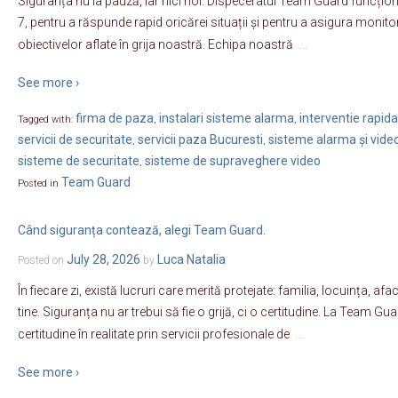
Siguranța nu ia pauză, iar nici noi. Dispeceratul Team Guard funcțione
7, pentru a răspunde rapid oricărei situații și pentru a asigura moni
…
obiectivelor aflate în grija noastră. Echipa noastră
See more ›
firma de paza
instalari sisteme alarma
interventie rapida
Tagged with:
,
,
servicii de securitate
servicii paza Bucuresti
sisteme alarma și vide
,
,
sisteme de securitate
sisteme de supraveghere video
,
Team Guard
Posted in
Când siguranța contează, alegi Team Guard.
July 28, 2026
Luca Natalia
Posted on
by
În fiecare zi, există lucruri care merită protejate: familia, locuința, a
tine. Siguranța nu ar trebui să fie o grijă, ci o certitudine. La Team
…
certitudine în realitate prin servicii profesionale de
See more ›