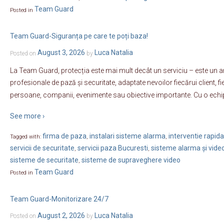
Team Guard
Posted in
Team Guard-Siguranța pe care te poți baza!
August 3, 2026
Luca Natalia
Posted on
by
La Team Guard, protecția este mai mult decât un serviciu – este un a
profesionale de pază și securitate, adaptate nevoilor fiecărui client, f
persoane, companii, evenimente sau obiective importante. Cu o echi
See more ›
firma de paza
instalari sisteme alarma
interventie rapida
Tagged with:
,
,
servicii de securitate
servicii paza Bucuresti
sisteme alarma și vide
,
,
sisteme de securitate
sisteme de supraveghere video
,
Team Guard
Posted in
Team Guard-Monitorizare 24/7
August 2, 2026
Luca Natalia
Posted on
by