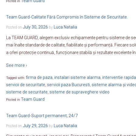
Team Guard
Posted in
Team Guard-Calitate Fără Compromis în Sisteme de Securitate.
July 30, 2026
Luca Natalia
Posted on
by
La TEAM GUARD, alegem exclusiv echipamente pentru sisteme de secu
mai înalte standarde de calitate, fiabilitate și performanță. Fiecare sol
a oferi protecție continuă, funcționare stabilă și rezultate excelente în
See more ›
firma de paza
instalari sisteme alarma
interventie rapida
Tagged with:
,
,
servicii de securitate
servicii paza Bucuresti
sisteme alarma și vide
,
,
sisteme de securitate
sisteme de supraveghere video
,
Team Guard
Posted in
Team Guard-Suport permanent, 24/7
July 29, 2026
Luca Natalia
Posted on
by