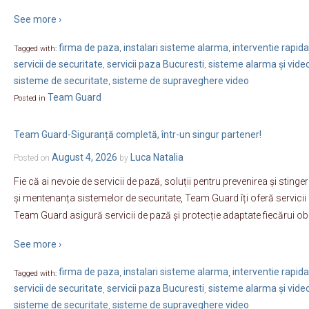
See more ›
firma de paza
instalari sisteme alarma
interventie rapida
Tagged with:
,
,
servicii de securitate
servicii paza Bucuresti
sisteme alarma și vide
,
,
sisteme de securitate
sisteme de supraveghere video
,
Team Guard
Posted in
Team Guard-Siguranță completă, într-un singur partener!
August 4, 2026
Luca Natalia
Posted on
by
Fie că ai nevoie de servicii de pază, soluții pentru prevenirea și sting
și mentenanța sistemelor de securitate, Team Guard îți oferă servicii
Team Guard asigură servicii de pază și protecție adaptate fiecărui obi
See more ›
firma de paza
instalari sisteme alarma
interventie rapida
Tagged with:
,
,
servicii de securitate
servicii paza Bucuresti
sisteme alarma și vide
,
,
sisteme de securitate
sisteme de supraveghere video
,