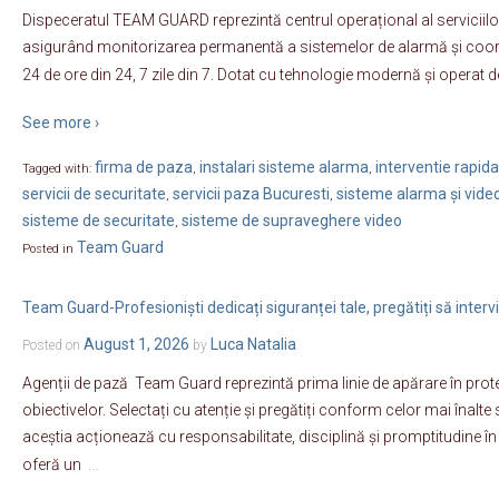
Dispeceratul TEAM GUARD reprezintă centrul operațional al serviciilo
asigurând monitorizarea permanentă a sistemelor de alarmă și coordo
24 de ore din 24, 7 zile din 7. Dotat cu tehnologie modernă și operat 
See more ›
firma de paza
instalari sisteme alarma
interventie rapida
Tagged with:
,
,
servicii de securitate
servicii paza Bucuresti
sisteme alarma și vide
,
,
sisteme de securitate
sisteme de supraveghere video
,
Team Guard
Posted in
Team Guard-Profesioniști dedicați siguranței tale, pregătiți să inter
August 1, 2026
Luca Natalia
Posted on
by
Agenții de pază Team Guard reprezintă prima linie de apărare în prote
obiectivelor. Selectați cu atenție și pregătiți conform celor mai înalt
aceștia acționează cu responsabilitate, disciplină și promptitudine în 
…
oferă un