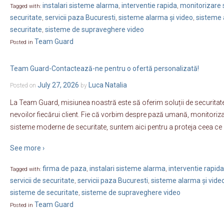
instalari sisteme alarma
interventie rapida
monitorizare s
Tagged with:
,
,
securitate
servicii paza Bucuresti
sisteme alarma și video
sisteme 
,
,
,
securitate
sisteme de supraveghere video
,
Team Guard
Posted in
Team Guard-Contactează-ne pentru o ofertă personalizată!
July 27, 2026
Luca Natalia
Posted on
by
La Team Guard, misiunea noastră este să oferim soluții de securitate
nevoilor fiecărui client. Fie că vorbim despre pază umană, monitoriza
sisteme moderne de securitate, suntem aici pentru a proteja ceea ce
See more ›
firma de paza
instalari sisteme alarma
interventie rapida
Tagged with:
,
,
servicii de securitate
servicii paza Bucuresti
sisteme alarma și vide
,
,
sisteme de securitate
sisteme de supraveghere video
,
Team Guard
Posted in