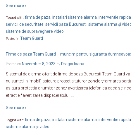
See more ›
firma de paza
instalari sisteme alarma
interventie rapida
Tagged with:
,
,
servicii de securitate
servicii paza Bucuresti
sisteme alarma și vide
,
,
sisteme de supraveghere video
Team Guard
Posted in
Firma de paza Team Guard – muncim pentru siguranta dumneavoa
November 8, 2023
Dragoi Ioana
Posted on
by
Sistemul de alarma oferit de firma de paza Bucuresti Team Guard va
nu sunteti in imobil) asigura protectia tuturor zonelor;*armarea partia
asigura protectia anumitor zone;*avertizarea telefonica daca se ince
…
efractie;*avertizarea dispeceratului
See more ›
firma de paza
instalari sisteme alarma
interventie rapida
Tagged with:
,
,
sisteme alarma și video