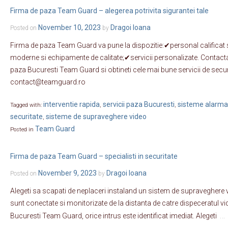
Firma de paza Team Guard – alegerea potrivita sigurantei tale
November 10, 2023
Dragoi Ioana
Posted on
by
Firma de paza Team Guard va pune la dispozitie:✔personal calificat si
moderne si echipamente de calitate;✔servicii personalizate. Contactati
paza Bucuresti Team Guard si obtineti cele mai bune servicii de secur
contact@teamguard.ro
interventie rapida
servicii paza Bucuresti
sisteme alarma 
Tagged with:
,
,
securitate
sisteme de supraveghere video
,
Team Guard
Posted in
Firma de paza Team Guard – specialisti in securitate
November 9, 2023
Dragoi Ioana
Posted on
by
Alegeti sa scapati de neplaceri instaland un sistem de supraveghere
sunt conectate si monitorizate de la distanta de catre dispeceratul vi
…
Bucuresti Team Guard, orice intrus este identificat imediat. Alegeti