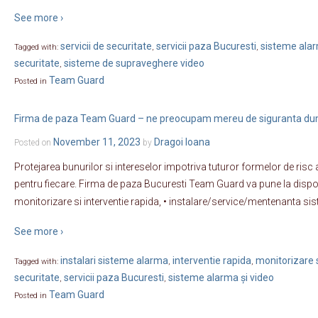
See more ›
servicii de securitate
servicii paza Bucuresti
sisteme alar
Tagged with:
,
,
securitate
sisteme de supraveghere video
,
Team Guard
Posted in
Firma de paza Team Guard – ne preocupam mereu de siguranta d
November 11, 2023
Dragoi Ioana
Posted on
by
Protejarea bunurilor si intereselor impotriva tuturor formelor de risc ar
pentru fiecare. Firma de paza Bucuresti Team Guard va pune la dispo
monitorizare si interventie rapida, • instalare/service/mentenanta sis
See more ›
instalari sisteme alarma
interventie rapida
monitorizare s
Tagged with:
,
,
securitate
servicii paza Bucuresti
sisteme alarma și video
,
,
Team Guard
Posted in