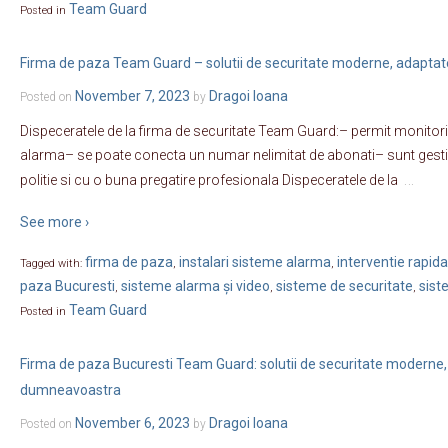
Team Guard
Posted in
Firma de paza Team Guard – solutii de securitate moderne, adapta
November 7, 2023
Dragoi Ioana
Posted on
by
Dispeceratele de la firma de securitate Team Guard:– permit monitori
alarma– se poate conecta un numar nelimitat de abonati– sunt gestio
…
politie si cu o buna pregatire profesionala Dispeceratele de la
See more ›
firma de paza
instalari sisteme alarma
interventie rapida
Tagged with:
,
,
paza Bucuresti
sisteme alarma și video
sisteme de securitate
sist
,
,
,
Team Guard
Posted in
Firma de paza Bucuresti Team Guard: solutii de securitate moderne,
dumneavoastra
November 6, 2023
Dragoi Ioana
Posted on
by