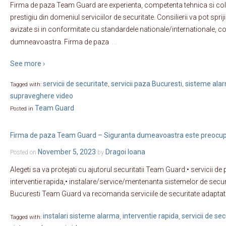
Firma de paza Team Guard are experienta, competenta tehnica si co
prestigiu din domeniul serviciilor de securitate. Consilierii va pot spri
avizate si in conformitate cu standardele nationale/internationale, 
…
dumneavoastra. Firma de paza
See more ›
servicii de securitate
servicii paza Bucuresti
sisteme alar
Tagged with:
,
,
supraveghere video
Team Guard
Posted in
Firma de paza Team Guard – Siguranta dumeavoastra este preocu
November 5, 2023
Dragoi Ioana
Posted on
by
Alegeti sa va protejati cu ajutorul securitatii Team Guard:• servicii de
interventie rapida,• instalare/service/mentenanta sistemelor de securit
Bucuresti Team Guard va recomanda serviciile de securitate adapta
instalari sisteme alarma
interventie rapida
servicii de sec
Tagged with:
,
,