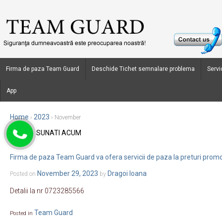
Firma de paza Team Guard
Deschide Tichet semnalare problema
Servic
App
Home
2023
›
›
November
SUNATI ACUM
Monthly Archives:
November 2023
Firma de paza Team Guard va ofera servicii de paza la preturi promo
November 29, 2023
Dragoi Ioana
Posted on
by
Detalii la nr 0723285566
Team Guard
Posted in