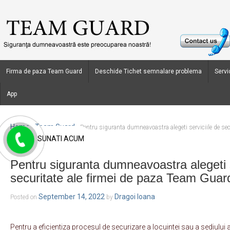
Firma de paza Team Guard
Deschide Tichet semnalare problema
Servic
App
Home
Team Guard
›
›
Pentru siguranta dumneavoastra alegeti serviciile de sec
SUNATI ACUM
Guard!
Pentru siguranta dumneavoastra alegeti s
securitate ale firmei de paza Team Guar
September 14, 2022
Dragoi Ioana
Posted on
by
Pentru a eficientiza procesul de securizare a locuintei sau a sediulu