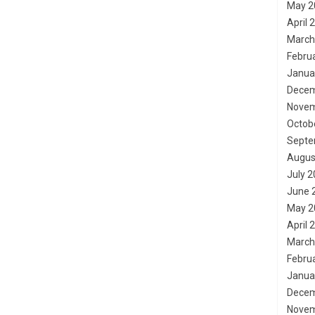
May 2
April 
March
Febru
Janua
Decem
Novem
Octob
Septe
Augus
July 
June 
May 2
April 
March
Febru
Janua
Decem
Novem