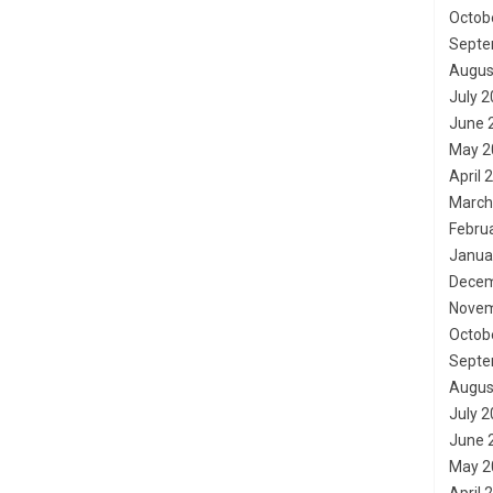
Octob
Septe
Augus
July 
June 
May 2
April 
March
Febru
Janua
Decem
Novem
Octob
Septe
Augus
July 
June 
May 2