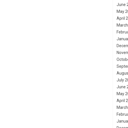
June 
May 2
April 
March
Febru
Janua
Decem
Novem
Octob
Septe
Augus
July 
June 
May 2
April 
March
Febru
Janua