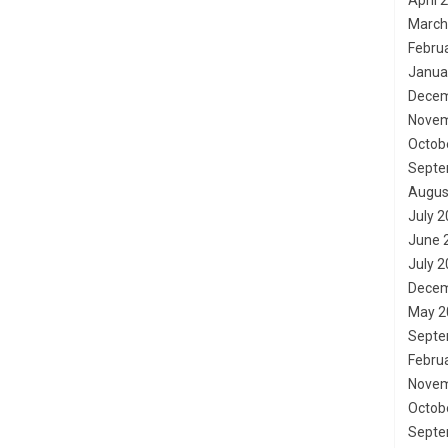
April 
March
Febru
Janua
Decem
Novem
Octob
Septe
Augus
July 
June 
July 
Decem
May 2
Septe
Febru
Novem
Octob
Septe