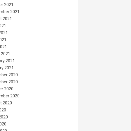
er 2021
mber 2021
t 2021
2021
2021
021
2021
 2021
ary 2021
ry 2021
ber 2020
ber 2020
er 2020
mber 2020
t 2020
2020
2020
020