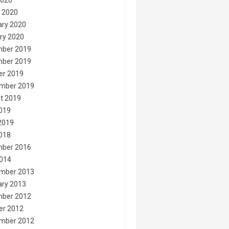
2020
 2020
ary 2020
ry 2020
ber 2019
ber 2019
er 2019
mber 2019
t 2019
2019
2019
2018
ber 2016
014
mber 2013
ary 2013
ber 2012
er 2012
mber 2012