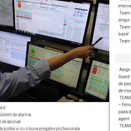
interve
Team 
singur
Team G
baza!
Team 
Alege 
Guard 
de paza
de mon
TEAM 
– Firm
ard:
paza di
 sistem de alarma
agent
t de abonati
TEAM 
de politie si cu o buna pregatire profesionala