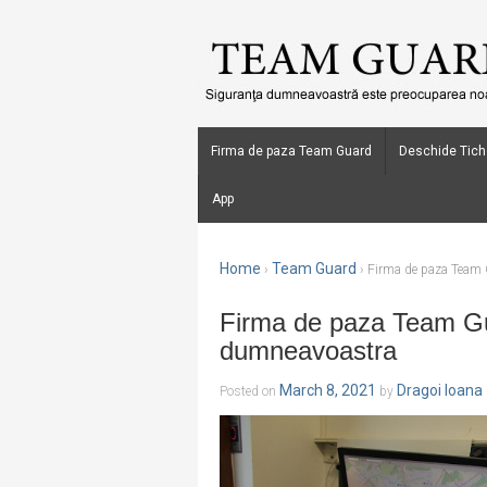
Firma de paza Team Guard
Deschide Tich
App
Home
Team Guard
›
›
Firma de paza Team 
Firma de paza Team Gu
dumneavoastra
March 8, 2021
Dragoi Ioana
Posted on
by