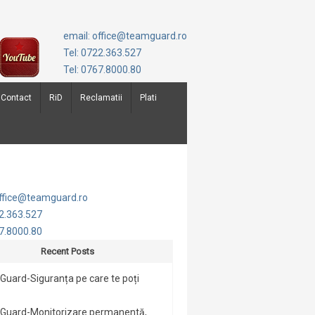
email: office@teamguard.ro
Tel: 0722.363.527
Tel: 0767.8000.80
Contact
RiD
Reclamatii
Plati
office@teamguard.ro
22.363.527
67.8000.80
Recent Posts
uard-Siguranța pe care te poți
Guard-Monitorizare permanentă,