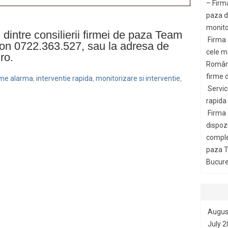
– Firm
paza di
monito
ul dintre consilierii firmei de paza Team
Firma
fon 0722.363.527, sau la adresa de
cele m
ro.
Români
firme d
teme alarma
interventie rapida
monitorizare si interventie
,
,
,
Servic
rapida
Firma
dispozi
comple
paza T
Bucures
Augus
July 