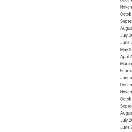
Decem
Novem
Octob
Septe
Augus
July 
June 
May 2
April 
March
Febru
Janua
Decem
Novem
Octob
Septe
Augus
July 
June 