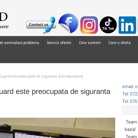
et semnalare problema
Servicii oferite
Cine suntem
Cere o oferta
Guard este preocupata de siguranta dumneavoastra
email: 
ard este preocupata de siguranta
Tel: 07
Tel: 07
Team G
baza!
Team 