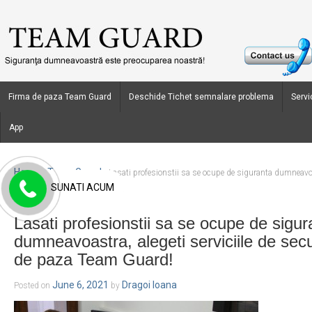
Firma de paza Team Guard
Deschide Tichet semnalare problema
Servic
App
Home
Team Guard
›
›
Lasati profesionstii sa se ocupe de siguranta dumneavoast
SUNATI ACUM
ale firmei de paza Team Guard!
Lasati profesionstii sa se ocupe de sigur
dumneavoastra, alegeti serviciile de secur
de paza Team Guard!
June 6, 2021
Dragoi Ioana
Posted on
by