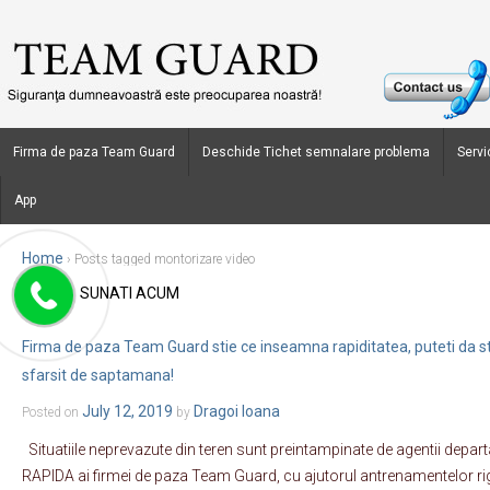
Firma de paza Team Guard
Deschide Tichet semnalare problema
Servic
App
Home
›
Posts tagged montorizare video
SUNATI ACUM
Blog Archives
Firma de paza Team Guard stie ce inseamna rapiditatea, puteti da star
sfarsit de saptamana!
July 12, 2019
Dragoi Ioana
Posted on
by
Situatiile neprevazute din teren sunt preintampinate de agentii dep
RAPIDA ai firmei de paza Team Guard, cu ajutorul antrenamentelor r