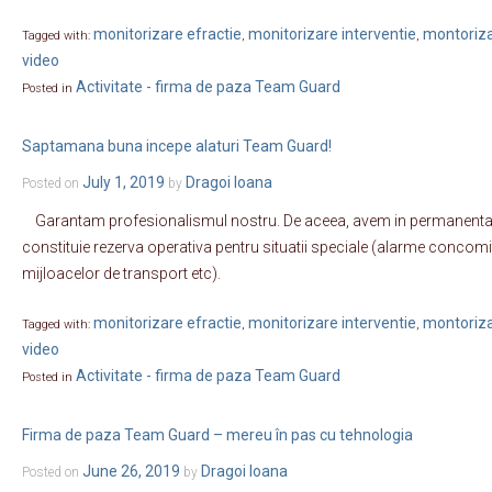
monitorizare efractie
monitorizare interventie
montoriza
Tagged with:
,
,
video
Activitate - firma de paza Team Guard
Posted in
Saptamana buna incepe alaturi Team Guard!
July 1, 2019
Dragoi Ioana
Posted on
by
Garantam profesionalismul nostru. De aceea, avem in permanenta un
constituie rezerva operativa pentru situatii speciale (alarme concomit
mijloacelor de transport etc).
monitorizare efractie
monitorizare interventie
montoriza
Tagged with:
,
,
video
Activitate - firma de paza Team Guard
Posted in
Firma de paza Team Guard – mereu în pas cu tehnologia
June 26, 2019
Dragoi Ioana
Posted on
by