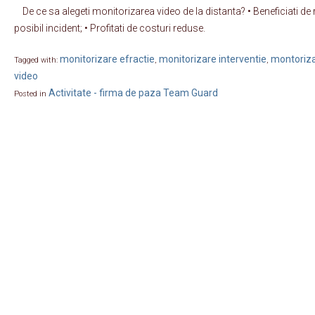
De ce sa alegeti monitorizarea video de la distanta? • Beneficiati de re
posibil incident; • Profitati de costuri reduse.
monitorizare efractie
monitorizare interventie
montoriza
Tagged with:
,
,
video
Activitate - firma de paza Team Guard
Posted in