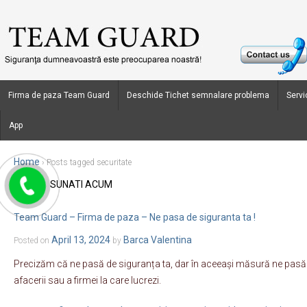
Firma de paza Team Guard
Deschide Tichet semnalare problema
Servic
App
Home
›
Posts tagged securitate
SUNATI ACUM
Blog Archives
Team Guard – Firma de paza – Ne pasa de siguranta ta !
April 13, 2024
Barca Valentina
Posted on
by
Precizăm că ne pasă de siguranța ta, dar în aceeași măsură ne pasă și
afacerii sau a firmei la care lucrezi.