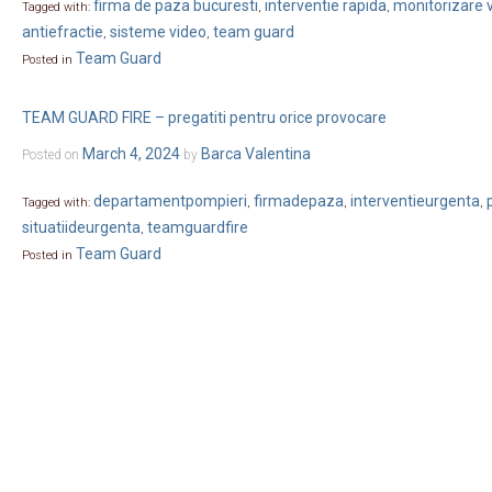
firma de paza bucuresti
interventie rapida
monitorizare 
Tagged with:
,
,
antiefractie
sisteme video
team guard
,
,
Team Guard
Posted in
TEAM GUARD FIRE – pregatiti pentru orice provocare
March 4, 2024
Barca Valentina
Posted on
by
departamentpompieri
firmadepaza
interventieurgenta
Tagged with:
,
,
,
situatiideurgenta
teamguardfire
,
Team Guard
Posted in