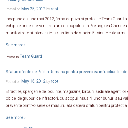
May 25, 2012
root
Posted on
by
Incepand cu luna mai 2012, firma de paza si protectie Team Guard a
echipajelor de interventie cu un echipaj situat in Prelungirea Ghence
monitorizare si interventie intr-un timp de maxim 5 minute este urma
See more ›
Team Guard
Posted in
Sfaturi oferite de Politia Romana pentru prevenirea infractiunilor de 
May 16, 2012
root
Posted on
by
Efractiile, spargerile de locuinte, magazine, birouri, sedii ale agentil
obicei de grupuri de infractori, cu scopul însusirii unor bunuri sau valo
prevenite printr-o serie de masuri. Iata câteva sfaturi pentru protectia 
See more ›