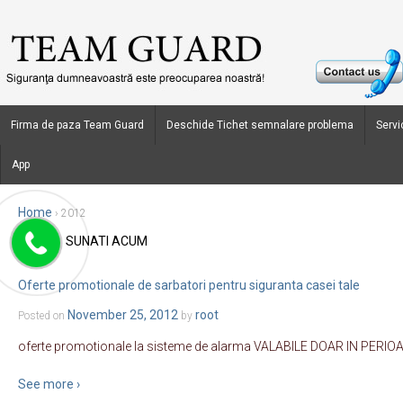
Firma de paza Team Guard
Deschide Tichet semnalare problema
Servic
App
Home
›
2012
SUNATI ACUM
Yearly Archives:
2012
Oferte promotionale de sarbatori pentru siguranta casei tale
November 25, 2012
root
Posted on
by
oferte promotionale la sisteme de alarma VALABILE DOAR IN PER
See more ›