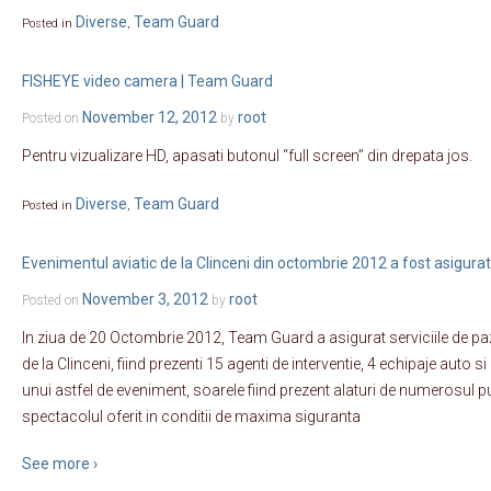
Diverse
Team Guard
Posted in
,
FISHEYE video camera | Team Guard
November 12, 2012
root
Posted on
by
Pentru vizualizare HD, apasati butonul “full screen” din drepata jos.
Diverse
Team Guard
Posted in
,
Evenimentul aviatic de la Clinceni din octombrie 2012 a fost asigur
November 3, 2012
root
Posted on
by
In ziua de 20 Octombrie 2012, Team Guard a asigurat serviciile de pa
de la Clinceni, fiind prezenti 15 agenti de interventie, 4 echipaje auto s
unui astfel de eveniment, soarele fiind prezent alaturi de numerosul p
spectacolul oferit in conditii de maxima siguranta
See more ›