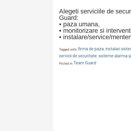
Alegeti serviciile de secu
Guard:
• paza umana,
• monitorizare si intervent
• instalare/service/mente
firma de paza
instalari sis
Tagged with:
,
servicii de securitate
sisteme alarma și
,
Team Guard
Posted in