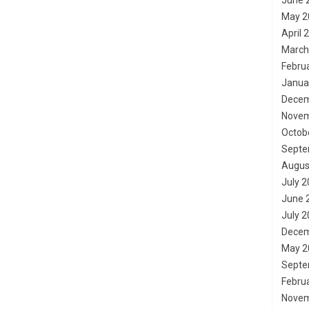
June 
May 2
April 
March
Febru
Janua
Decem
Novem
Octob
Septe
Augus
July 
June 
July 
Decem
May 2
Septe
Febru
Novem