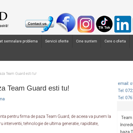
et semnalare problema
Servicii oferite
Cine suntem
Cere o oferta
 paza Team Guard esti tu!
email: 
aza Team Guard esti tu!
Tel: 07
Tel: 07
ana
nta pentru firma de paza Team Guard, de aceea va punem la
Team 
ru interventii, tehnologie de ultima generatie, rapiditate,
încrede
baza.