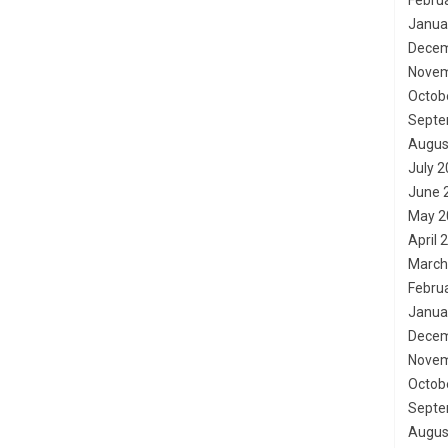
Febru
Janua
Decem
Novem
Octob
Septe
Augus
July 
June 
May 2
April 
March
Febru
Janua
Decem
Novem
Octob
Septe
Augus