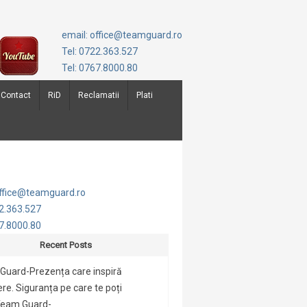
email: office@teamguard.ro
Tel: 0722.363.527
Tel: 0767.8000.80
Contact
RiD
Reclamatii
Plati
office@teamguard.ro
22.363.527
67.8000.80
Recent Posts
Guard-Prezența care inspiră
re. Siguranța pe care te poți
Team Guard-