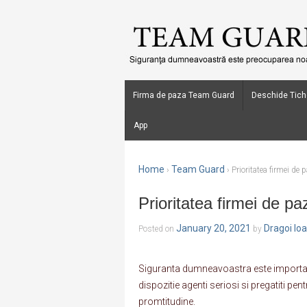
Firma de paza Team Guard
Deschide Tich
App
Home
Team Guard
›
›
Prioritatea firmei de
Prioritatea firmei de p
January 20, 2021
Dragoi Io
Posted on
by
Siguranta dumneavoastra este importa
dispozitie agenti seriosi si pregatiti pent
promtitudine.