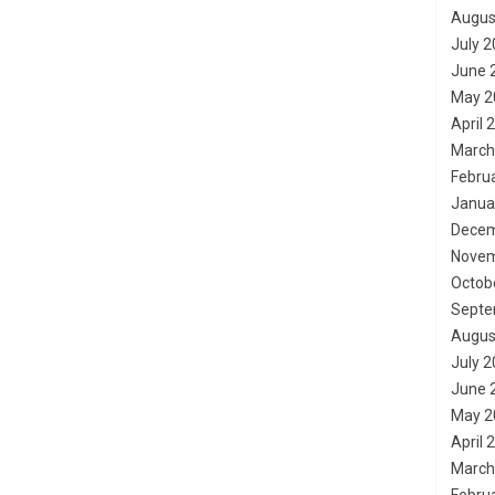
Augus
July 
June 
May 2
April 
March
Febru
Janua
Decem
Novem
Octob
Septe
Augus
July 
June 
May 2
April 
March