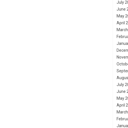
July 
June 
May 2
April 
March
Febru
Janua
Decem
Novem
Octob
Septe
Augus
July 
June 
May 2
April 
March
Febru
Janua