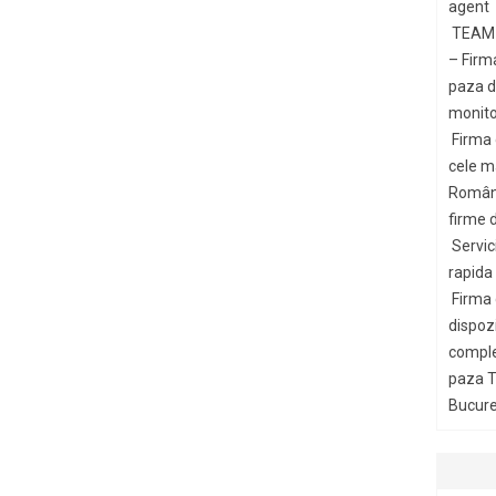
agent
TEAM 
– Firm
paza di
monito
Firma
cele m
Români
firme d
Servic
rapida
Firma
dispozi
comple
paza T
Bucures