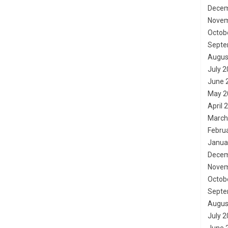
Decem
Novem
Octob
Septe
Augus
July 
June 
May 2
April 
March
Febru
Janua
Decem
Novem
Octob
Septe
Augus
July 