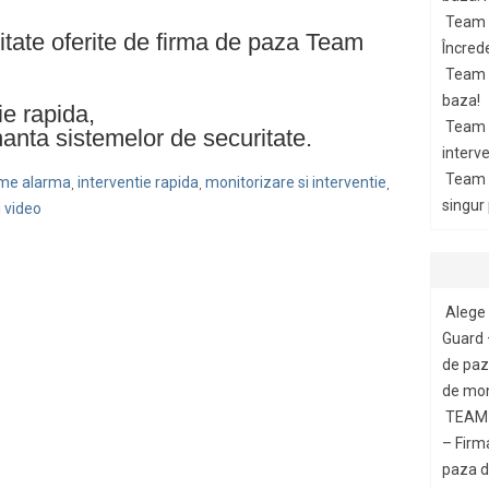
Team 
ritate oferite de firma de paza Team
Încrede
Team G
baza!
ie rapida,
Team 
nanta sistemelor de securitate.
interve
Team 
teme alarma
interventie rapida
monitorizare si interventie
,
,
,
singur
 video
Alege 
Guard 
de paza
de mon
TEAM 
– Firm
paza di