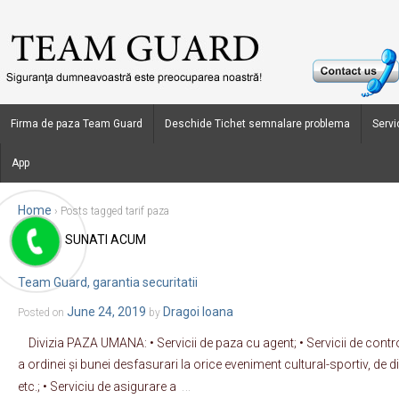
Firma de paza Team Guard
Deschide Tichet semnalare problema
Servic
App
Home
›
Posts tagged tarif paza
SUNATI ACUM
Blog Archives
Team Guard, garantia securitatii
June 24, 2019
Dragoi Ioana
Posted on
by
Divizia PAZA UMANA: • Servicii de paza cu agent; • Servicii de contro
a ordinei și bunei desfasurari la orice eveniment cultural-sportiv, de d
…
etc.; • Serviciu de asigurare a