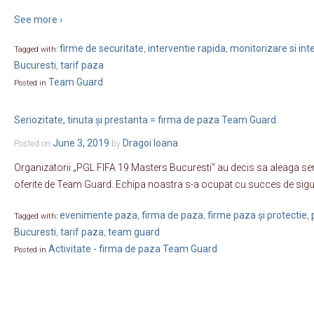
See more ›
firme de securitate
interventie rapida
monitorizare si int
Tagged with:
,
,
Bucuresti
tarif paza
,
Team Guard
Posted in
Seriozitate, tinuta și prestanta = firma de paza Team Guard
June 3, 2019
Dragoi Ioana
Posted on
by
Organizatorii „PGL FIFA 19 Masters Bucuresti” au decis sa aleaga serv
oferite de Team Guard. Echipa noastra s-a ocupat cu succes de sigur
evenimente paza
firma de paza
firme paza și protectie
Tagged with:
,
,
,
Bucuresti
tarif paza
team guard
,
,
Activitate - firma de paza Team Guard
Posted in