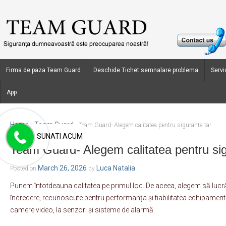
Firma de paza Team Guard
Deschide Tichet semnalare problema
Servic
App
Home
Team Guard
›
›
Team Guard- Alegem calitatea pentru siguranța ta!
SUNATI ACUM
Team Guard- Alegem calitatea pentru sig
March 26, 2026
Luca Natalia
Posted on
by
Punem întotdeauna calitatea pe primul loc. De aceea, alegem să luc
încredere, recunoscute pentru performanța și fiabilitatea echipamente
camere video, la senzori și sisteme de alarmă.