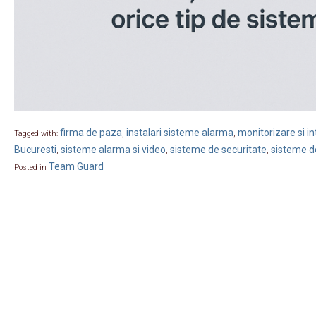
firma de paza
instalari sisteme alarma
monitorizare si in
Tagged with:
,
,
Bucuresti
sisteme alarma si video
sisteme de securitate
sisteme d
,
,
,
Team Guard
Posted in