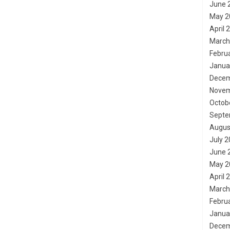
June 
May 2
April 
March
Febru
Janua
Decem
Novem
Octob
Septe
Augus
July 
June 
May 2
April 
March
Febru
Janua
Decem