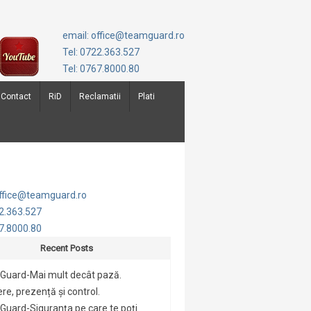
email: office@teamguard.ro
Tel: 0722.363.527
Tel: 0767.8000.80
Contact
RiD
Reclamatii
Plati
office@teamguard.ro
22.363.527
67.8000.80
Recent Posts
Guard-Mai mult decât pază.
re, prezență și control.
uard-Siguranța pe care te poți