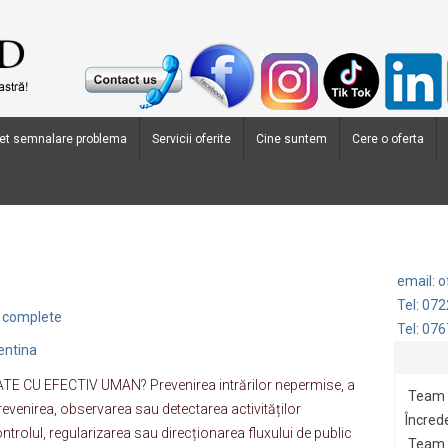
et semnalare problema
Servicii oferite
Cine suntem
Cere o oferta
email: 
Tel: 07
i complete
Tel: 07
entina
 CU EFECTIV UMAN? Prevenirea intrărilor nepermise, a
Team 
Prevenirea, observarea sau detectarea activităților
Încrede
ntrolul, regularizarea sau direcționarea fluxului de public
Team G