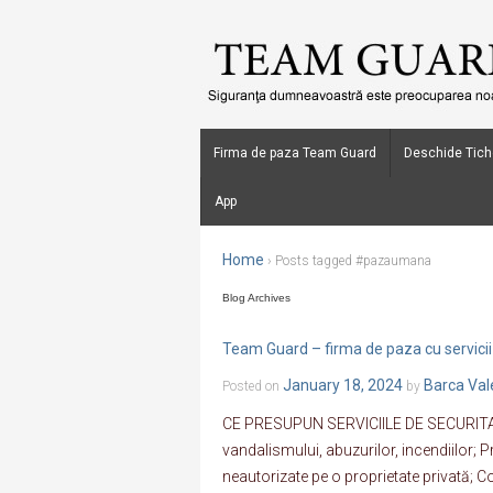
Firma de paza Team Guard
Deschide Tich
App
Home
›
Posts tagged #pazaumana
Blog Archives
Team Guard – firma de paza cu servici
January 18, 2024
Barca Val
Posted on
by
CE PRESUPUN SERVICIILE DE SECURITATE
vandalismului, abuzurilor, incendiilor; 
neautorizate pe o proprietate privată; Co