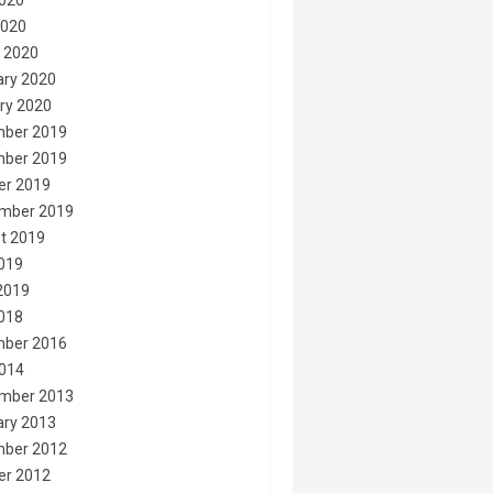
020
2020
 2020
ary 2020
ry 2020
ber 2019
ber 2019
er 2019
mber 2019
t 2019
2019
2019
2018
ber 2016
014
mber 2013
ary 2013
ber 2012
er 2012