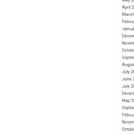
May 2
April 
March
Febru
Janua
Decem
Novem
Octob
Septe
Augus
July 
June 
July 
Decem
May 2
Septe
Febru
Novem
Octob