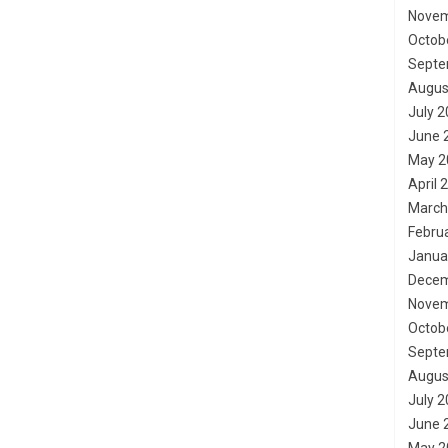
Novem
Octob
Septe
Augus
July 
June 
May 2
April 
March
Febru
Janua
Decem
Novem
Octob
Septe
Augus
July 
June 