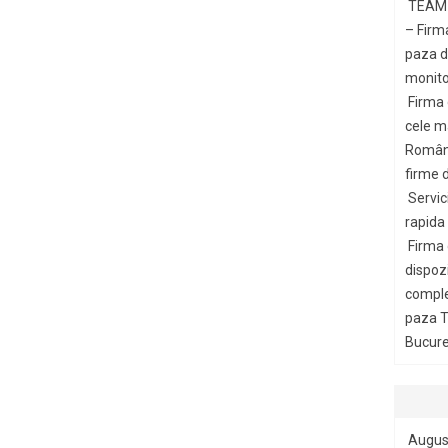
TEAM 
– Firm
paza di
monito
Firma
cele m
Români
firme d
Servic
rapida
Firma
dispozi
comple
paza T
Bucures
Augus