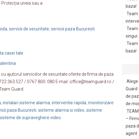
…
; Protecția uneia sau a
baza!
Team 
interve
Team 
pida
servicii de securitate
servicii paza Bucuresti
,
,
singur
Team G
baza!
 casei tale
alentina
 cu ajutorul serviciilor de securitate oferite de firma de paza
Alege 
722.363.527 / 0767.800. 080 E-mail: office@teamguard.ro /
Guard 
 Team Guard
de paza
a
instalari sisteme alarma
interventie rapida
monitorizare
de mon
,
,
,
vicii paza Bucuresti
sisteme alarma si video
sisteme
TEAM 
,
,
sisteme de supraveghere video
– Firm
paza di
agent