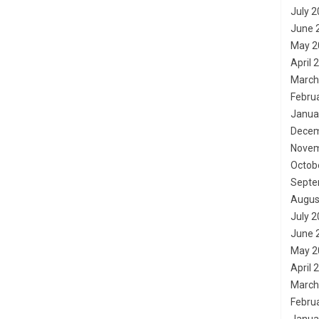
July 
June 
May 2
April 
March
Febru
Janua
Decem
Novem
Octob
Septe
Augus
July 
June 
May 2
April 
March
Febru