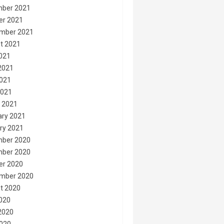
ber 2021
er 2021
mber 2021
t 2021
2021
2021
021
2021
 2021
ary 2021
ry 2021
ber 2020
ber 2020
er 2020
mber 2020
t 2020
2020
2020