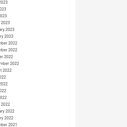
2023
023
2023
 2023
ary 2023
ry 2023
ber 2022
ber 2022
er 2022
mber 2022
t 2022
2022
2022
022
2022
 2022
ary 2022
ry 2022
ber 2021