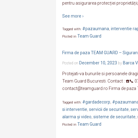
pentru asigurarea protecției proprietății
See more ›
#pazaumana
interventie ra
Tagged with:
,
Team Guard
Posted in
Firma de paza TEAM GUARD – Siguranta
December 10, 2023
Barca V
Posted on
by
Protejati-va bunurile si persoanele dragi
Team Guard Bucuresti. Contact : ☎️📞 0
contact@teamguard.ro Firma de paza
#gardadecorp
#pazauman
Tagged with:
,
si interventie
servicii de securitate
ser
,
,
alarma și video
sisteme de securitate
,
,
Team Guard
Posted in