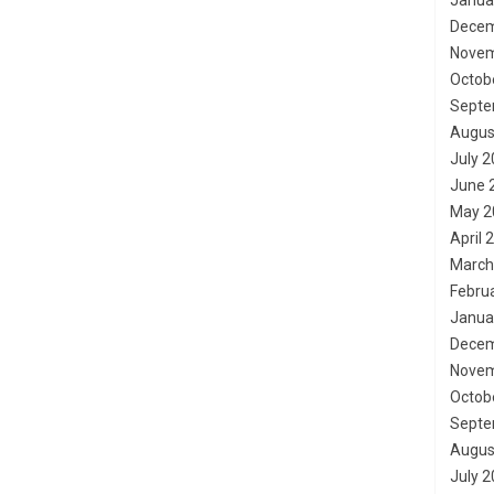
Janua
Decem
Novem
Octob
Septe
Augus
July 
June 
May 2
April 
March
Febru
Janua
Decem
Novem
Octob
Septe
Augus
July 