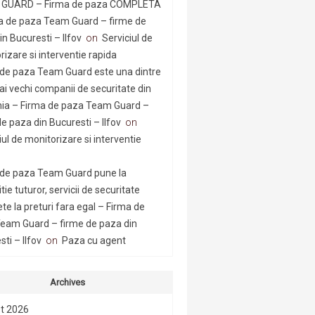
GUARD – Firma de paza COMPLETA
a de paza Team Guard – firme de
n Bucuresti – Ilfov
on
Serviciul de
rizare si interventie rapida
 de paza Team Guard este una dintre
ai vechi companii de securitate din
a – Firma de paza Team Guard –
e paza din Bucuresti – Ilfov
on
iul de monitorizare si interventie
 de paza Team Guard pune la
tie tuturor, servicii de securitate
te la preturi fara egal – Firma de
eam Guard – firme de paza din
ti – Ilfov
on
Paza cu agent
Archives
t 2026