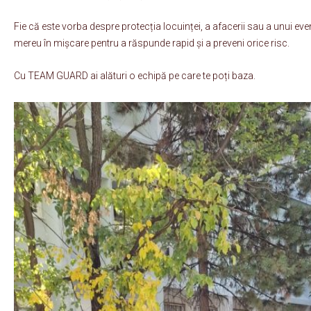
Fie că este vorba despre protecția locuinței, a afacerii sau a unui e
mereu în mișcare pentru a răspunde rapid și a preveni orice risc.
Cu TEAM GUARD ai alături o echipă pe care te poți baza.