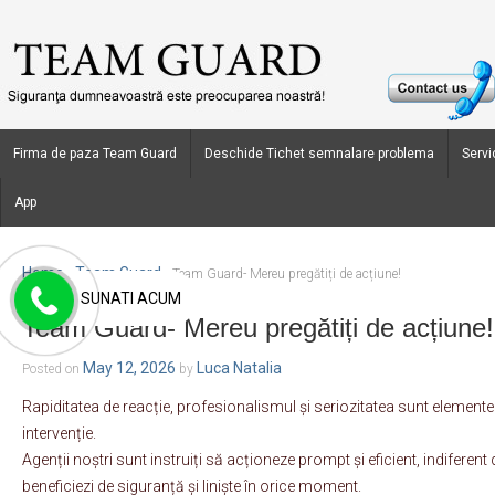
Firma de paza Team Guard
Deschide Tichet semnalare problema
Servic
App
Home
Team Guard
›
›
Team Guard- Mereu pregătiți de acțiune!
SUNATI ACUM
Team Guard- Mereu pregătiți de acțiune!
May 12, 2026
Luca Natalia
Posted on
by
Rapiditatea de reacție, profesionalismul și seriozitatea sunt elementel
intervenție.
Agenții noștri sunt instruiți să acționeze prompt și eficient, indiferent 
beneficiezi de siguranță și liniște în orice moment.