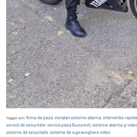
firma de paza
instalari sisteme alarma
interventie rapida
Tagged with:
,
,
servicii de securitate
servicii paza Bucuresti
sisteme alarma și vide
,
,
sisteme de securitate
sisteme de supraveghere video
,