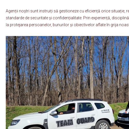
Agenții noștri sunt instruiți să gestioneze cu eficiență orice situație, 
standarde de securitate și confidențialitate. Prin experiență, disciplină
la protejarea persoanelor, bunurilor și obiectivelor aflate în grija noas