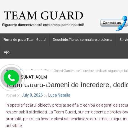
Firma de paza Team Guard
Deschide Tichet semnalare problema
Servic
App
Home
Team Guard
›
›
Team Guard-Oameni de încredere, dedicați siguranței tal
SUNATI ACUM
Team Guard-Oameni de încredere, dedicaț
July 8, 2026
Luca Natalia
Posted on
by
În spatele fiecărui obiectiv protejat se află o echipă de agenți de securi
responsabili și dedicați. La Team Guard, punem accent pe profesionali
promptă, pentru ca fiecare client să beneficieze de un mediu sigur, in
activitate.