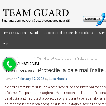
Firma de paza Team Guard
Deschide Tichet semnalare problema
Servic
App
Home
Team Guard
›
›
Team Guard-Protecție la cele mai înalte standarde
SUNATI ACUM
Team Guard-Protecție la cele mai înalte
February 17, 2026
Luca Natalia
Posted on
by
Ne dedicăm zilnic misiunii de a oferi servicii de securitate bazate pe s
eficiență. Echipa noastră acționează cu responsabilitate, profesional
detalii. Garantăm protecția obiectivelor și siguranța persoanelor aflat
permanent în pregătirea agenților și în îmbunătățirea serviciilor, pe