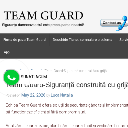
Firma de paza Team Guard
Deschide Tichet semnalare problema
Servic
App
Home
Team Guard
›
›
Team Guard-Siguranță construită cu grijă!
SUNATI ACUM
Team Guard-Siguranță construită cu grij
May 22, 2026
Luca Natalia
Posted on
by
Echipa Team Guard oferă soluții de securitate gândite și implementate 
să funcționeze eficient și fără compromisuri.
Analizăm fiecare nevoie, planificăm fiecare etapă și verificăm fiecare d