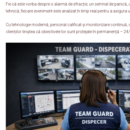
Fie că este vorba despre o alarmă de efracție, un semnal de panică, u
tehnică, fiecare eveniment este analizat în timp real pentru a asigura 
Cu tehnologie modernă, personal calificat și monitorizare continuă,
clienților liniștea că obiectivele lor sunt protejate în permanență – 24/