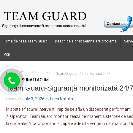
Firma de paza Team Guard
Deschide Tichet semnalare problema
Servic
App
Home
Team Guard
›
›
Team Guard-Siguranță monitorizată 24/7
SUNATI ACUM
Team Guard-Siguranță monitorizată 24/
July 3, 2026
Luca Natalia
Posted on
by
În spatele fiecărei intervenții rapide se află un dispecerat performant, a
7. Operatorii Team Guard monitorizează permanent sistemele de secu
la orice alertă, coordonând echipajele de intervenție în cel mai scurt t